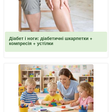
Діабет і ноги: діабетичні шкарпетки +
компресія + устілки