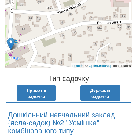
Leaflet
| ©
OpenStreetMap
contributors
Тип садочку
Приватні
Державні
садочки
садочки
Дошкільний навчальний заклад
(ясла-садок) №2 "Усмішка"
комбінованого типу