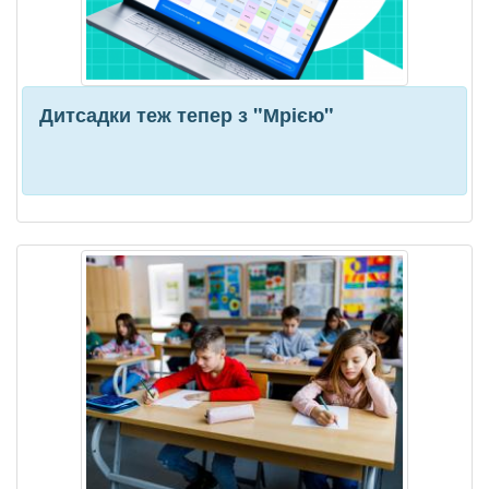
Дитсадки теж тепер з "Мрією"