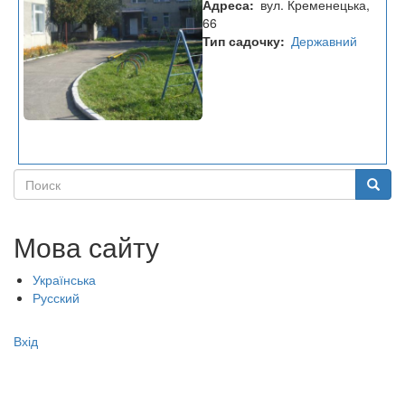
Адреса
вул. Кременецька,
садок
66
№1
Тип садочку
Державний
"Сонечко"
Поиск
Поиск
Мова сайту
Українська
Русский
Меню
Вхід
учётной
записи