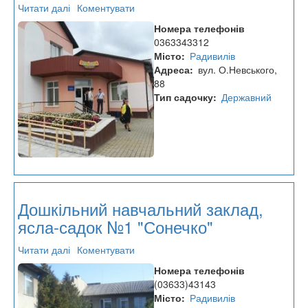
Читати далі
про
Коментувати
Дошкільний
Номера телефонів
навчальний
0363343312
заклад
Місто
Радивилів
(ясла-
Адреса
вул. О.Невського,
садок)
88
№2
Тип садочку
Державний
"Усмішка"
комбінованого
типу
Дошкільний навчальний заклад,
ясла-садок №1 "Сонечко"
Читати далі
про
Коментувати
Дошкільний
Номера телефонів
навчальний
(03633)43143
заклад,
Місто
Радивилів
ясла-