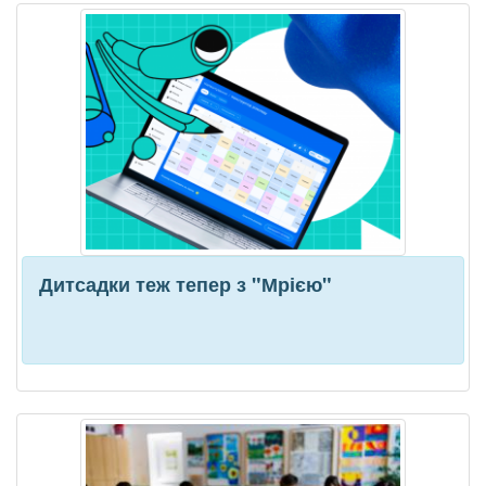
Дитсадки теж тепер з "Мрією"