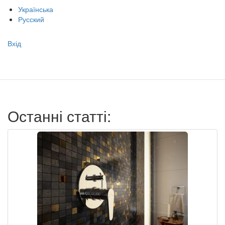
Українська
Русский
Меню
Вхід
учётной
записи
пользователя
Останні статті: