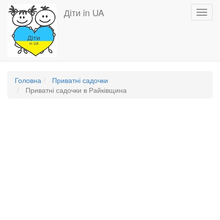
Перейти
Діти in UA
Toggl
до
navig
основного
вмісту
Головна
Приватні садочки
Приватні садочки в Райківщина