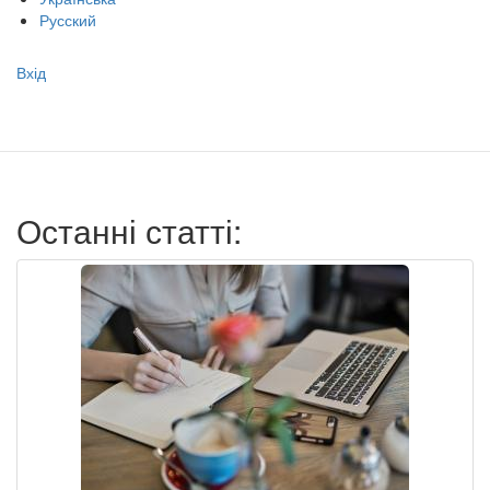
Русский
Меню
Вхід
учётной
записи
пользователя
Останні статті: