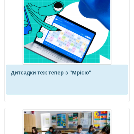
Дитсадки теж тепер з "Мрією"