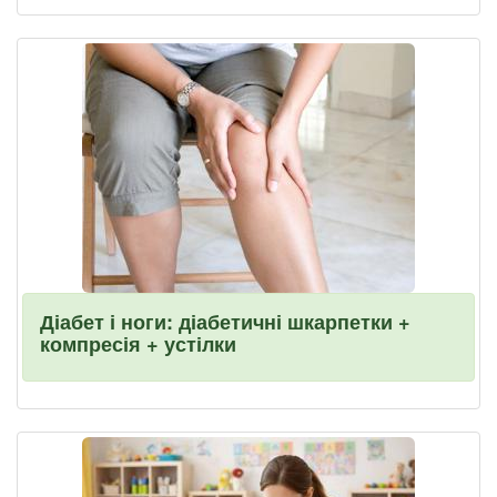
Діабет і ноги: діабетичні шкарпетки +
компресія + устілки