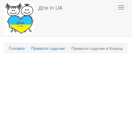
Перейти
Діти in UA
Toggl
до
navig
основного
вмісту
Головна
Приватні садочки
Приватні садочки в Корець