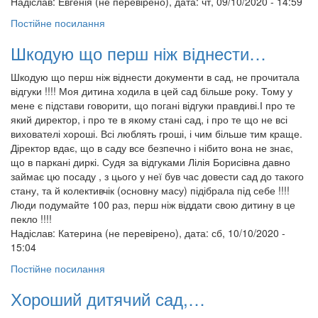
Надіслав:
Евгенія (не перевірено)
, дата: чт, 09/10/2020 - 14:59
Постійне посилання
Шкодую що перш ніж віднести…
Шкодую що перш ніж віднести документи в сад, не прочитала
відгуки !!!! Моя дитина ходила в цей сад більше року. Тому у
мене є підстави говорити, що погані відгуки правдиві.І про те
який директор, і про те в якому стані сад, і про те що не всі
вихователі хороші. Всі люблять гроші, і чим більше тим краще.
Діректор вдає, що в саду все безпечно і нібито вона не знає,
що в паркані диркі. Судя за відгуками Лілія Борисівна давно
займає цю посаду , з цього у неї був час довести сад до такого
стану, та й колективчік (основну масу) підібрала під себе !!!!
Люди подумайте 100 раз, перш ніж віддати свою дитину в це
пекло !!!!
Надіслав:
Катерина (не перевірено)
, дата: сб, 10/10/2020 -
15:04
Постійне посилання
Хороший дитячий сад,…