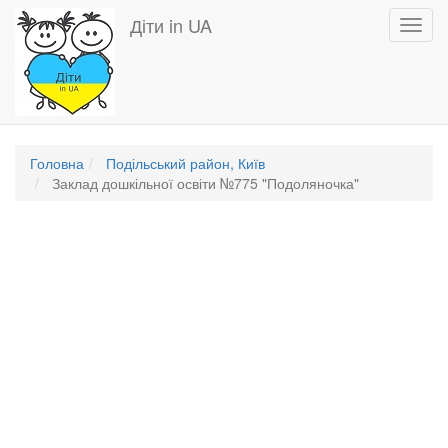
Перейти
Діти in UA
Toggl
до
navig
основного
вмісту
Головна
Подільський район, Київ
Заклад дошкільної освіти №775 "Подоляночка"