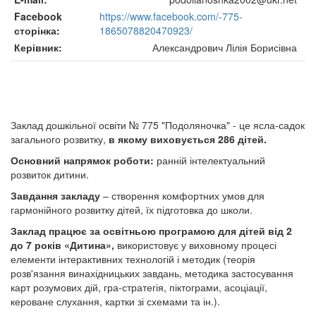
Facebook
https://www.facebook.com/-775-
сторінка
1865078820470923/
Керівник
Александрович Лілія Борисівна
Заклад дошкільної освіти № 775 "Подоляночка" - це ясла-садок
загального розвитку,
в якому виховується 286 дітей.
Основний напрямок роботи:
ранній інтелектуальний
розвиток дитини.
Завдання закладу
– створення комфортних умов для
гармонійного розвитку дітей, їх підготовка до школи.
Заклад працює за освітньою програмою для дітей від 2
до 7 років «Дитина»,
використовує у виховному процесі
елементи інтерактивних технологій і методик (теорія
розв'язання винахідницьких завдань, методика застосування
карт розумових дій, гра-стратегія, піктограми, асоціації,
кероване слухання, картки зі схемами та ін.).