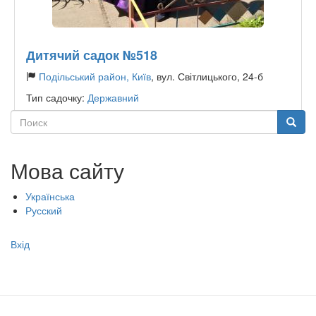
Дитячий садок №518
Подільський район, Київ
, вул. Світлицького, 24-б
Тип садочку:
Державний
Поиск
Поиск
Мова сайту
Українська
Русский
Меню
Вхід
учётной
записи
пользователя