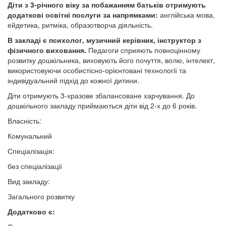
Діти з 3-річного віку за побажанням батьків отримують
додаткові освітні послуги за напрямками:
англійська мова,
ейдетика, ритміка, образотворча діяльність.
В закладі є психолог, музичний керівник, інструктор з
фізичного виховання.
Педагоги сприяють повноцінному
розвитку дошкільника, виховують його почуття, волю, інтелект,
використовуючи особистісно-орієнтовані технології та
індивідуальний підхід до кожної дитини.
Діти отримують 3-хразове збалансоване харчування. До
дошкільного закладу приймаються діти від 2-х до 6 років.
Власність:
Комунальний
Спеціалізація:
без спеціалізації
Вид закладу:
Загального розвитку
Додатково є: