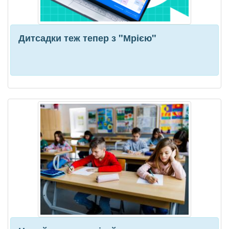
Дитсадки теж тепер з "Мрією"