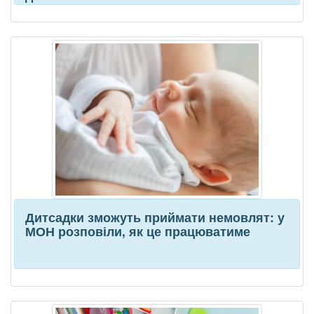
Дитсадки зможуть приймати немовлят: у
МОН розповіли, як це працюватиме