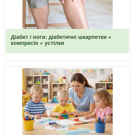
Діабет і ноги: діабетичні шкарпетки +
компресія + устілки