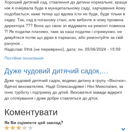
Хороший дитячий сад, ставлення до дитини нормальне, краще
ніж я очікувала буде в муніципальному саду, харчування йому
подобається, каже тепер що вдома їсти не буде, буде тільки в
садку. Так, сад в поганому стані, але вибачте в чому провина
директора ??? Вона що свою зп віддавати на ремонт повинна
?! Як податки платимо, таке за наші податки і отримуємо, не
дивуйтеся потім що дірки в парканах, або ремонтуйте за свій
рахунок ..
Надіслав:
Irina (не перевірено)
, дата: пн, 05/06/2024 - 15:59
Постійне посилання
Дуже чудовий дитячий садок,…
Дуже чудовий дитячий садок, водимо дитину в групу «Віночок».
Вдячні вихователям, Надії Олександрівні і Ніні Миколаївні, за
їхню турботу і підтримку до дітей. Вихователі завжди відкриті
до спілкування і дуже добре ставляться до діток.
Коментувати
Як Ви оцінюєте цей заклад?