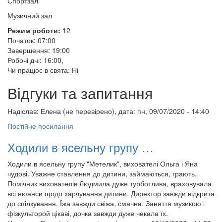
Спортзал
Музичний зал
Режим роботи:
12
Початок: 07:00
Завершення: 19:00
Робочі дні: 16:00,
Чи працює в свята: Ні
Відгуки та запитання
Надіслав:
Елена (не перевірено)
, дата: пн, 09/07/2020 - 14:40
Постійне посилання
Ходили в ясельну групу …
Ходили в ясельну групу "Метелик", вихователі Ольга і Яна
чудові. Уважне ставлення до дитини, займаються, грають.
Помічник вихователів Людмила дуже турботлива, враховувала
всі нюанси щодо харчування дитини. Директор завжди відкрита
до спілкування. Їжа завжди свіжа, смачна. Заняття музикою і
фізкульторой цікаві, дочка завжди дуже чекала їх.