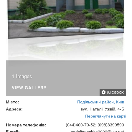
1 Images
VIEW GALLERY
Місто
Подільський район, Київ
Адреса
вул. Наталії Ужвій, 4-Б
Переглянути на карті
Номера телефонів
(044)460-70-52; (098)8399590
E-mail
podolianoshka2002@ukr.net