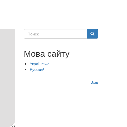
Поиск
Поиск
Мова сайту
Українська
Русский
Меню
Вхід
учётной
записи
пользователя