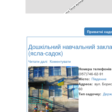
Приватні сад
Дошкільний навчальний закл
(ясла-садок)
Читати далі
про
Коментувати
Дошкільний
Номера телефонів
навчальний
(057)746-62-91
заклад
Місто
Південне
(ясла-
Адреса
вул. Борис
садок)
60
Тип садочку
Держ