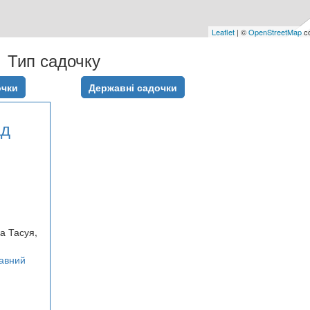
Leaflet
| ©
OpenStreetMap
co
Тип садочку
очки
Державні садочки
ад
а Тасуя,
авний