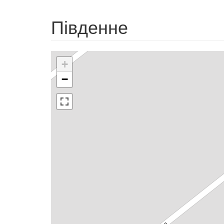
Південне
+
−