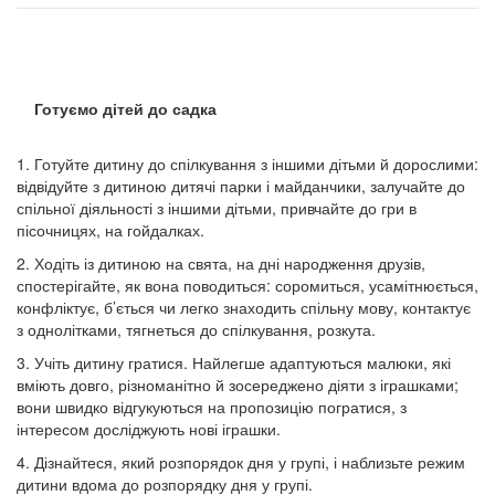
Готуємо дітей до садка
1. Готуйте дитину до спілкування з іншими дітьми й дорослими:
відвідуйте з дитиною дитячі парки і майданчики, залучайте до
спільної діяльності з іншими дітьми, привчайте до гри в
пісочницях, на гойдалках.
2. Ходіть із дитиною на свята, на дні народження друзів,
спостерігайте, як вона поводиться: соромиться, усамітнюється,
конфліктує, б’ється чи легко знаходить спільну мову, контактує
з однолітками, тягнеться до спілкування, розкута.
3. Учіть дитину гратися. Найлегше адаптуються малюки, які
вміють довго, різноманітно й зосереджено діяти з іграшками;
вони швидко відгукуються на пропозицію погратися, з
інтересом досліджують нові іграшки.
4. Дізнайтеся, який розпорядок дня у групі, і наблизьте режим
дитини вдома до розпорядку дня у групі.