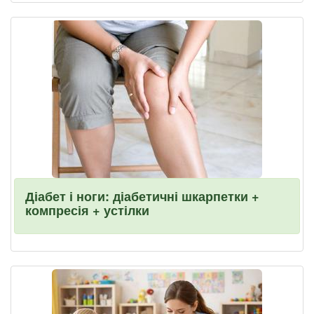
Діабет і ноги: діабетичні шкарпетки +
компресія + устілки