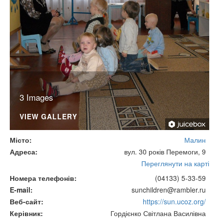
3 Images
VIEW GALLERY
Місто
Малин
Адреса
вул. 30 років Перемоги, 9
Переглянути на карті
Номера телефонів
(04133) 5-33-59
E-mail
sunchildren@rambler.ru
Веб-сайт
https://sun.ucoz.org/
Керівник
Гордієнко Світлана Василівна