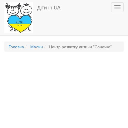
Перейти
Діти in UA
Toggl
до
navig
основного
вмісту
Головна
Малин
Центр розвитку дитини "Сонечко"