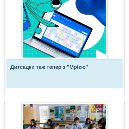
Дитсадки теж тепер з "Мрією"