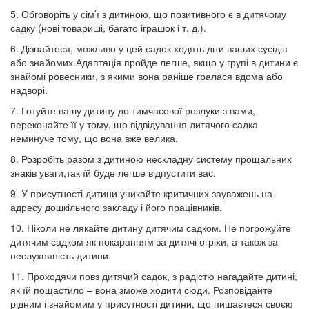
5. Обговоріть у сім’ї з дитиною, що позитивного є в дитячому
садку (нові товариші, багато іграшок і т. д.).
6. Дізнайтеся, можливо у цей садок ходять діти ваших сусідів
або знайомих.Адаптація пройде легше, якщо у групі в дитини є
знайомі ровесники, з якими вона раніше гралася вдома або
надворі.
7. Готуйте вашу дитину до тимчасової розлуки з вами,
переконайте її у тому, що відвідування дитячого садка
неминуче тому, що вона вже велика.
8. Розробіть разом з дитиною нескладну систему прощальних
знаків уваги,так їй буде легше відпустити вас.
9. У присутності дитини уникайте критичних зауважень на
адресу дошкільного закладу і його працівників.
10. Ніколи не лякайте дитину дитячим садком. Не погрожуйте
дитячим садком як покаранням за дитячі огріхи, а також за
неслухняність дитини.
11. Проходячи повз дитячий садок, з радістю нагадайте дитині,
як їй пощастило – вона зможе ходити сюди. Розповідайте
рідним і знайомим у присутності дитини, що пишаєтеся своєю