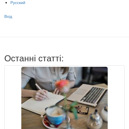
Русский
Меню
Вхід
учётной
записи
пользователя
Останні статті: