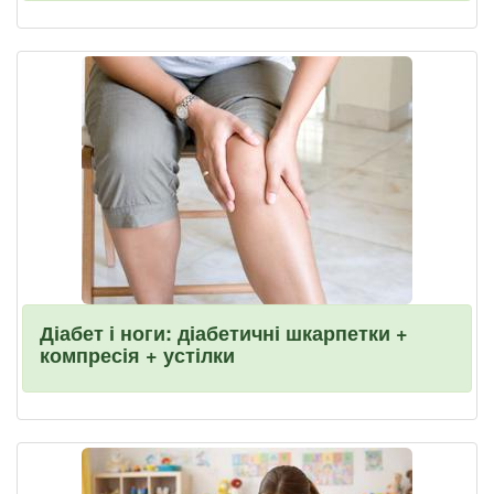
Діабет і ноги: діабетичні шкарпетки +
компресія + устілки