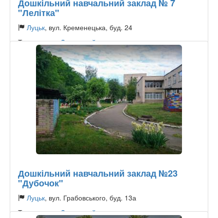
Дошкільний навчальний заклад № 7
"Лелітка"
Луцьк
, вул. Кременецька, буд. 24
Тип садочку:
Державний
Дошкільний навчальний заклад №23
"Дубочок"
Луцьк
, вул. Грабовського, буд. 13а
Тип садочку:
Державний