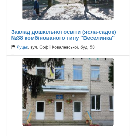
Заклад дошкільної освіти (ясла-садок)
№38 комбінованого типу "Веселинка"
Луцьк
, вул. Софії Ковалевської, буд. 53
Тип садочку:
Державний