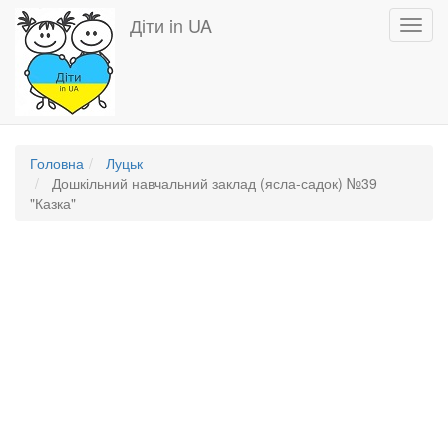
Перейти
Діти in UA
Toggl
до
navig
основного
вмісту
Головна
Луцьк
Дошкільний навчальний заклад (ясла-садок) №39
"Казка"