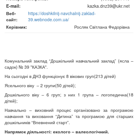
E-mail
kazka.dnz39@ukr.net
Веб-
https://doshkilnij-navchalnij-zaklad-
сайт
39.webnode.com.ua/
Керівник
Росляк Світлана Федорівна
Комунальний заклад “Дошкільний навчальний заклад” (ясла –
садок) № 39 "КАЗКА".
На сьогодні в ДНЗ функціонує 8 вікових груп(213 дітей)
Ясельного віку – 2 групи(50 дітей);
Дошкільного віку – 6 груп; з них 1 група – логопедична(18
дітей);
Навчально – виховний процес організовано за програмою
навчання та виховання “Дитина” та програмою для старших
дошкільників “Впевнений старт”.
Напрямок діяльності: еколого – валеологічний.