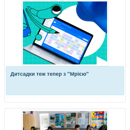
Дитсадки теж тепер з "Мрією"