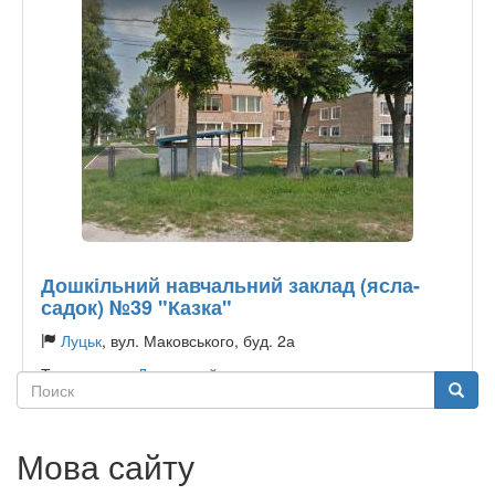
Дошкільний навчальний заклад (ясла-
садок) №39 "Казка"
Луцьк
, вул. Маковського, буд. 2а
Тип садочку:
Державний
Поиск
Поиск
Мова сайту