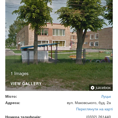
1 Images
VIEW GALLERY
Місто
Луцьк
Адреса
вул. Маковського, буд. 2а
Переглянути на карті
Номера телефонів
(0332) 261440