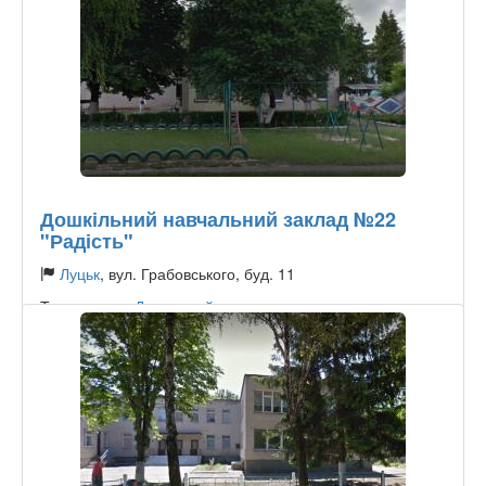
Дошкільний навчальний заклад №22
"Радість"
Луцьк
, вул. Грабовського, буд. 11
Тип садочку:
Державний