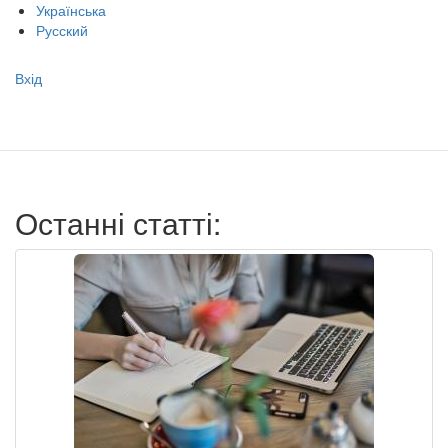
Українська
Русский
Меню
Вхід
учётной
записи
пользователя
Останні статті: