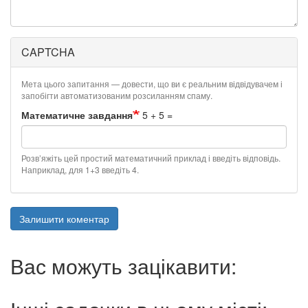
CAPTCHA
Мета цього запитання — довести, що ви є реальним відвідувачем і
запобігти автоматизованим розсиланням спаму.
Математичне завдання
5 + 5 =
Розв’яжіть цей простий математичний приклад і введіть відповідь.
Наприклад, для 1+3 введіть 4.
Залишити коментар
Вас можуть зацікавити: