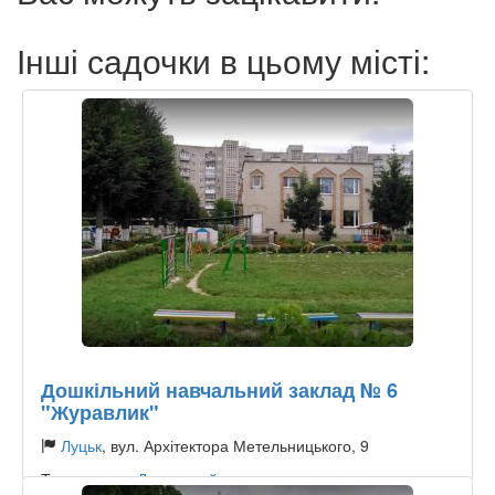
Інші садочки в цьому місті:
Дошкільний навчальний заклад № 6
"Журавлик"
Луцьк
, вул. Архітектора Метельницького, 9
Тип садочку:
Державний