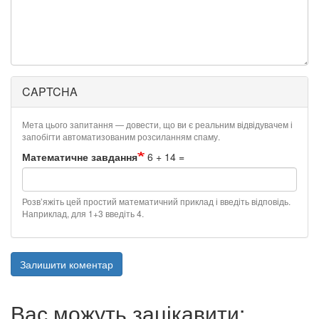
CAPTCHA
Мета цього запитання — довести, що ви є реальним відвідувачем і
запобігти автоматизованим розсиланням спаму.
Математичне завдання
6 + 14 =
Розв’яжіть цей простий математичний приклад і введіть відповідь.
Наприклад, для 1+3 введіть 4.
Залишити коментар
Вас можуть зацікавити: