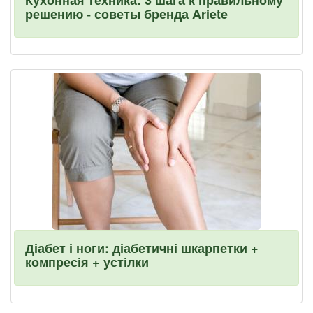
Кухонная техника: 3 шага к правильному
решению - советы бренда Ariete
Діабет і ноги: діабетичні шкарпетки +
компресія + устілки