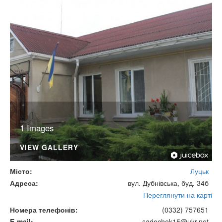
1 Images
VIEW GALLERY
Місто
Луцьк
Адреса
вул. Дубнівська, буд. 34б
Переглянути на карті
Номера телефонів
(0332) 757651
E-mail
sadochok15@ukr.net