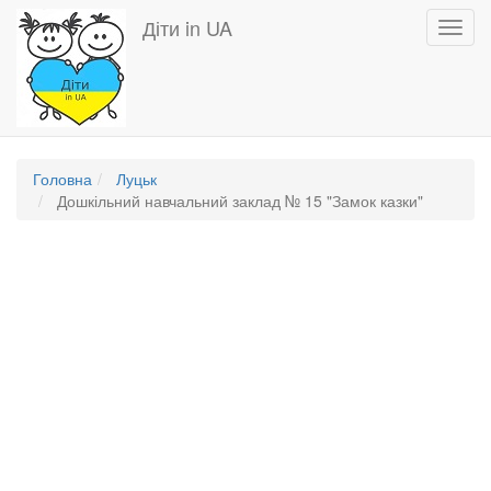
Перейти
Діти in UA
Toggl
до
navig
основного
вмісту
Головна
Луцьк
Дошкільний навчальний заклад № 15 "Замок казки"