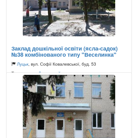
Заклад дошкільної освіти (ясла-садок)
№38 комбінованого типу "Веселинка"
Луцьк
, вул. Софії Ковалевської, буд. 53
Тип садочку:
Державний