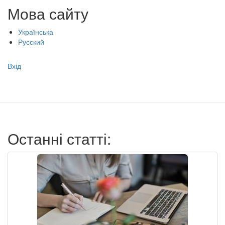
Мова сайту
Українська
Русский
Меню
Вхід
учётной
записи
пользователя
Останні статті: