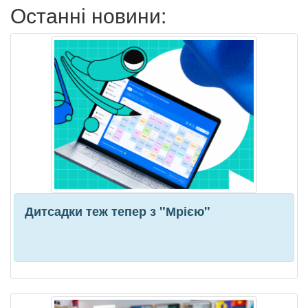
Останні новини:
Дитсадки теж тепер з "Мрією"