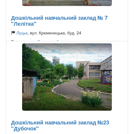
Дошкільний навчальний заклад № 7
"Лелітка"
Луцьк
, вул. Кременецька, буд. 24
Тип садочку:
Державний
Дошкільний навчальний заклад №23
"Дубочок"