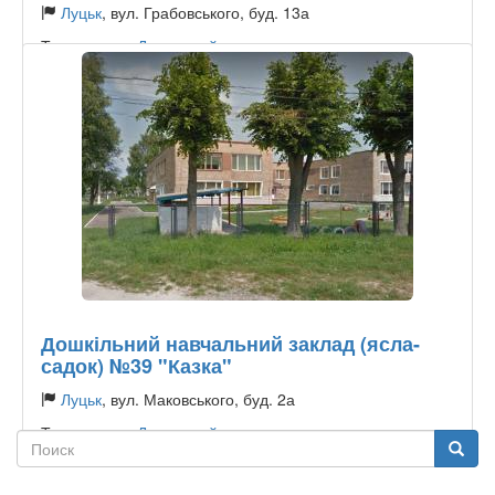
Луцьк
, вул. Грабовського, буд. 13а
Тип садочку:
Державний
Дошкільний навчальний заклад (ясла-
садок) №39 "Казка"
Луцьк
, вул. Маковського, буд. 2а
Тип садочку:
Державний
Поиск
Поиск