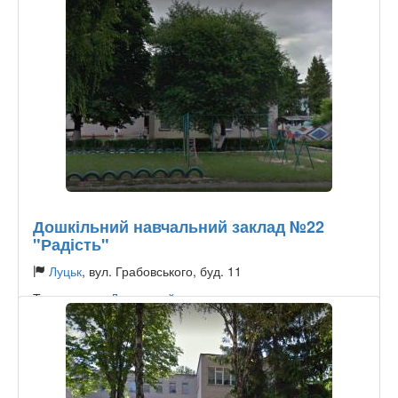
Дошкільний навчальний заклад №22
"Радість"
Луцьк
, вул. Грабовського, буд. 11
Тип садочку:
Державний