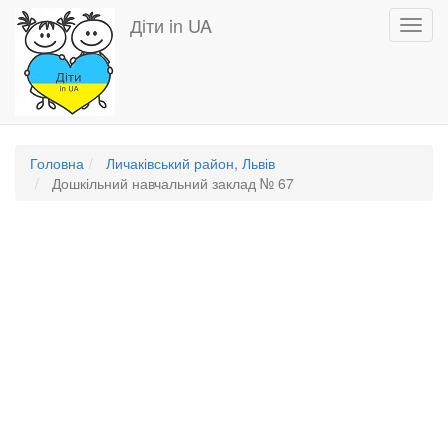
Перейти
Діти in UA
Toggl
до
navig
основного
вмісту
Головна
Личаківський район, Львів
Дошкільний навчальний заклад № 67