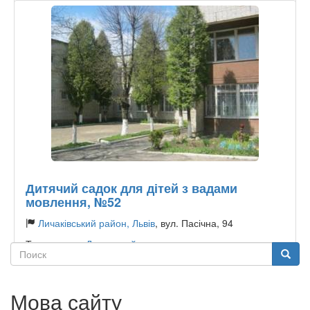
Тип садочку:
Державний
Дитячий садок для дітей з вадами
мовлення, №52
Личаківський район, Львів
, вул. Пасічна, 94
Тип садочку:
Державний
Поиск
Поиск
Мова сайту