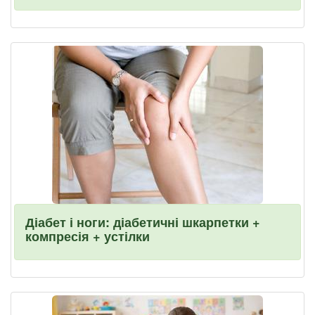
Діабет і ноги: діабетичні шкарпетки +
компресія + устілки