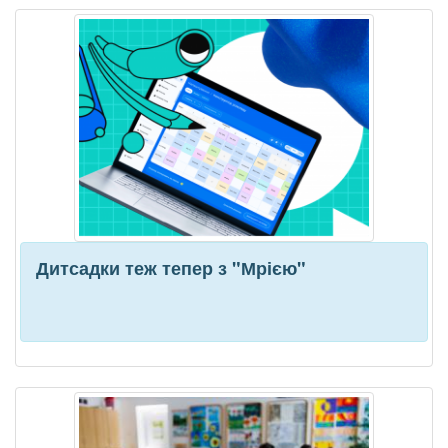
Дитсадки теж тепер з "Мрією"