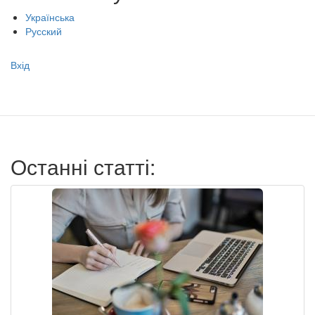
Українська
Русский
Меню
Вхід
учётной
записи
пользователя
Останні статті: