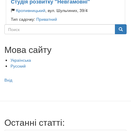
Студія розвитку "Невгамовні"
Кропивницький
, вул. Шульгиних, 39/4
Тип садочку:
Приватний
Поиск
Поиск
Мова сайту
Українська
Русский
Меню
Вхід
учётной
записи
пользователя
Останні статті: