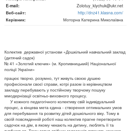
E-mail
Zolotuy_klychuk@ukr.net
Веб-сайт
http://dnz41.klasna.com/
Керівник
Моторна Катерина Миколаївна
Колектив д
ержавної установи «Дошкільний навчальний заклад
(дитячий садок)
№ 41 «Золотий ключик» (м. Кропивницький) Національної
поліції України»
працює творчо. розумно, тут живуть своєю душею
професіонали своєї справи, котрі разом із керівництвом
закладу перебувають у постійному творчому пошуку
ммодернізації освітньо-виховного процесу.
У кожного педагогічного колективу свій індивідуальний
процес, а кінцева мета єдина - створення оптимальних умов
для перебування та розвитку дітей дошкільного віку. Тому в
своїй повсякденній роботі наш колектив прагне перетворити
садочок на дім, в якому чекають на дитину, люблять її та
турбуються. Тому сотня срібних голосочків дзвенять кожного