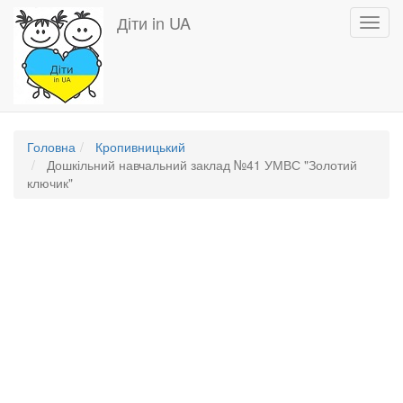
Перейти
Діти in UA
Toggl
до
navig
основного
вмісту
Головна
Кропивницький
Дошкільний навчальний заклад №41 УМВС "Золотий
ключик"