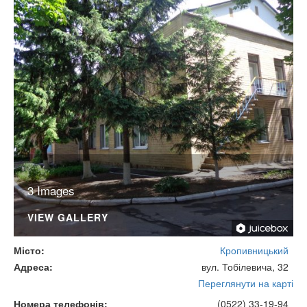
3 Images
VIEW GALLERY
Місто
Кропивницький
Адреса
вул. Тобілевича, 32
Переглянути на карті
Номера телефонів
(0522) 33-19-94