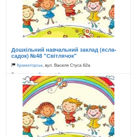
Дошкільний навчальний заклад (ясла-
садок) №48 "Світлячок"
Краматорськ
, вул. Василя Стуса 62а
Тип садочку:
Державний