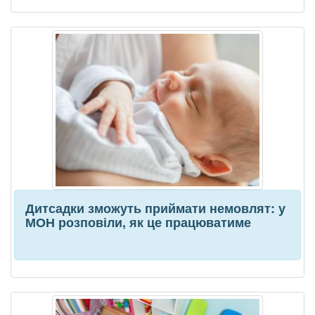
Дитсадки зможуть приймати немовлят: у
МОН розповіли, як це працюватиме