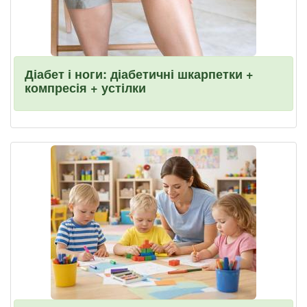
Діабет і ноги: діабетичні шкарпетки +
компресія + устілки