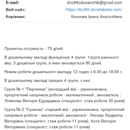
E-mail
dnz89oduvanchik@gmail.com
Веб-сайт
https://dnz89.donetskedu.com/
Керівник
Коннова Ірина Анатоліївна
Проектна потужність - 75 дітей.
В дошкільному закладі функціонує 4 групи: 1група раннього
віку, 3 дошкільні групи, в яких виховується 80 дітей.
Режим роботи дошкільного закладу 12 годин з 6.00 до 18.00 г.
В дошкільному закладі працює 4 групи, з них:
Група № 1 "Перлинка" (молодший вік) - україномовна,
пріорітетний напрямок роботи - математичний , вихователь :
Літвінова Вікторія Едуардівна (спеціаліст, стаж роботи 30 років)
Група № 2 "Суничка" старший вік) - україномовна, пріорітетний
напрямок роботи - екологічний, вихователі - Ляхова Людмила
Вікторівна (спеціаліст, стаж роботи 11 років), Котік Вікторія
Вікторівнка (спеціаліст, стаж роботи 11 років)