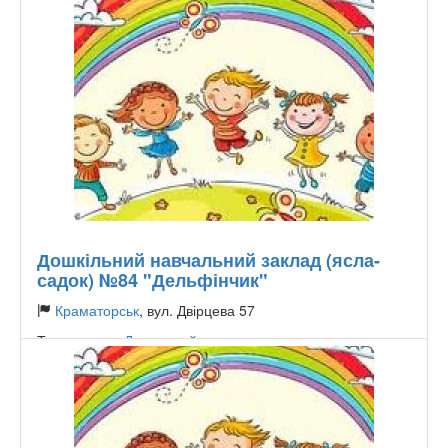
Дошкільний навчальний заклад (ясла-
садок) №84 "Дельфінчик"
Краматорськ
, вул. Двірцева 57
Тип садочку:
Державний