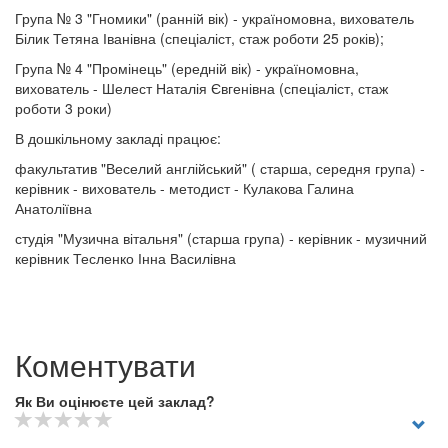
Група № 3 "Гномики" (ранній вік) - україномовна, вихователь
Білик Тетяна Іванівна (спеціаліст, стаж роботи 25 років);
Група № 4 "Промінець" (ередній вік) - україномовна,
вихователь - Шелест Наталія Євгенівна (спеціаліст, стаж
роботи 3 роки)
В дошкільному закладі працює:
факультатив "Веселий англійський" ( старша, середня група) -
керівник - вихователь - методист - Кулакова Галина
Анатоліївна
студія "Музична вітальня" (старша група) - керівник - музичний
керівник Тесленко Інна Василівна
Коментувати
Як Ви оцінюєте цей заклад?