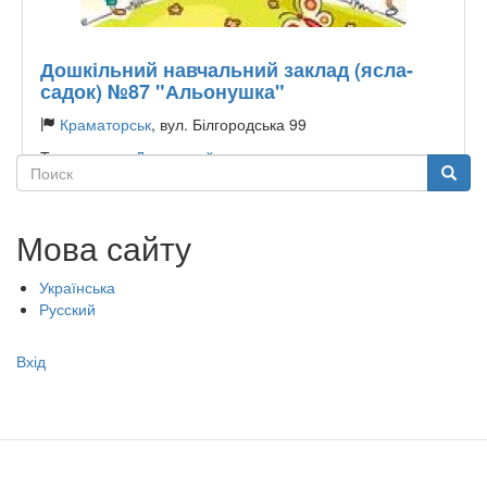
Дошкільний навчальний заклад (ясла-
садок) №87 "Альонушка"
Краматорськ
, вул. Білгородська 99
Тип садочку:
Державний
Поиск
Поиск
Мова сайту
Українська
Русский
Меню
Вхід
учётной
записи
пользователя