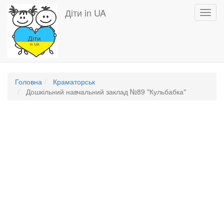
Перейти
Діти in UA
Toggl
до
navig
основного
вмісту
Головна
Краматорськ
Дошкільний навчальний заклад №89 "Кульбабка"