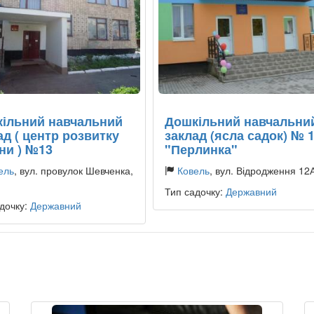
ільний навчальний
Дошкільний навчальни
ад ( центр розвитку
заклад (ясла садок) № 
ни ) №13
"Перлинка"
ель
, вул. провулок Шевченка,
Ковель
, вул. Відродження 12
Тип садочку:
Державний
дочку:
Державний