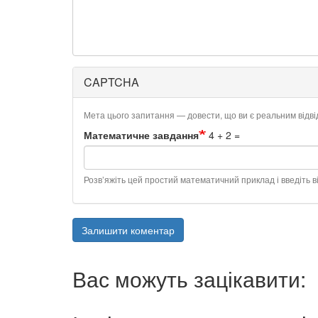
CAPTCHA
Мета цього запитання — довести, що ви є реальним відв
Математичне завдання
4 + 2 =
Розв’яжіть цей простий математичний приклад і введіть ві
Залишити коментар
Вас можуть зацікавити: