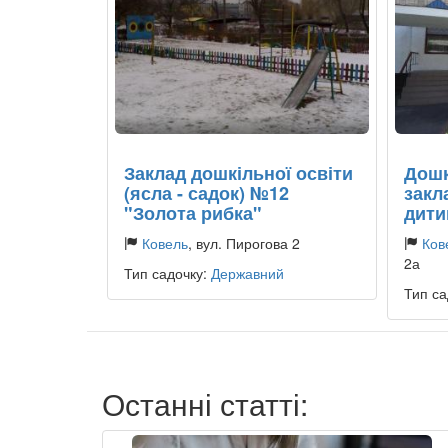
Заклад дошкільної освіти
Дошк
(ясла - садок) №12
закл
"Золота рибка"
дити
Ковель
, вул. Пирогова 2
Ков
2а
Тип садочку:
Державний
Тип са
Останні статті: