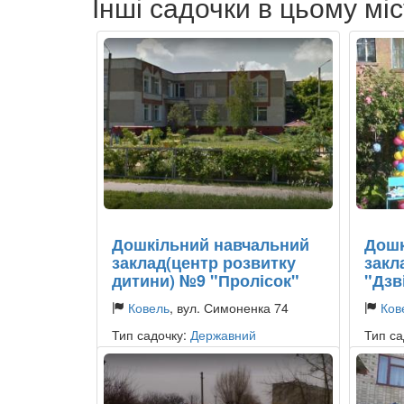
Інші садочки в цьому міс
Дошкільний навчальний
Дошк
заклад(центр розвитку
закл
дитини) №9 "Пролісок"
"Дзв
Ковель
, вул. Симоненка 74
Ков
Тип садочку:
Державний
Тип са