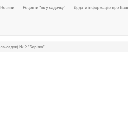
Новини
Рецепти "як у садочку"
Додати інформацію про Ваш
ла-садок) № 2 "Берізка"