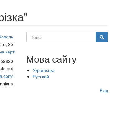
різка"
Поиск
Ковель
Поиск
ого, 25
а карті
Мова сайту
 59820
ukr.net
Українська
na.com/
Русский
илівна
Меню
Вхід
учётной
записи
пользователя