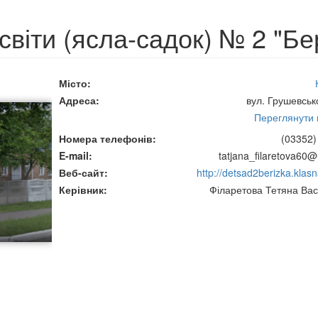
світи (ясла-садок) № 2 "Бе
Місто
Адреса
вул. Грушевськ
Переглянути н
Номера телефонів
(03352)
E-mail
tatjana_filaretova60@
Веб-сайт
http://detsad2berizka.klas
Керівник
Філаретова Тетяна Вас