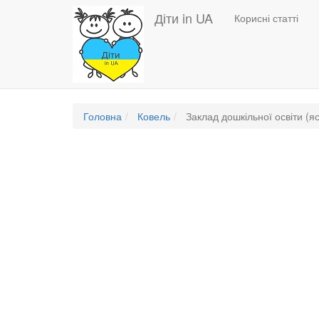
Основная
Перейти
Діти in UA
Корисні статті
до
навигация
основного
вмісту
Головна
Ковель
Заклад дошкільної освіти (яс