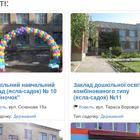
ті:
ільний навчальний
Заклад дошкільної осві
ад (ясла-садок) № 10
комбінованого типу
іночок"
(ясла-садок) №11
ель
, вул. Сєченова 15а
Ковель
, вул. Тараса Боровця
дочку:
Державний
Тип садочку:
Державний