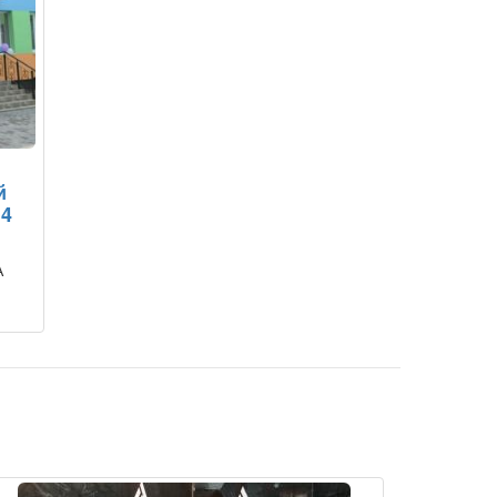
й
14
А