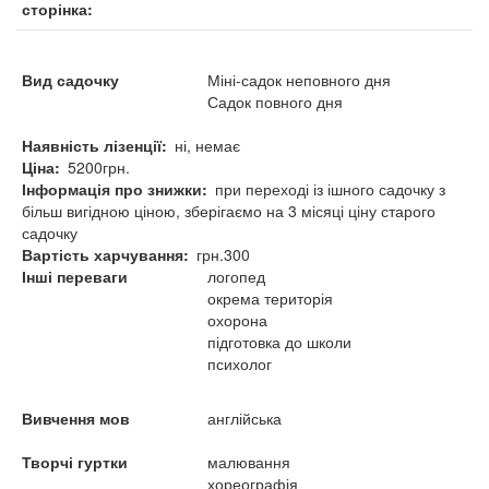
сторінка
Вид садочку
Міні-садок неповного дня
Садок повного дня
Наявність лізенції
ні, немає
Ціна
5200грн.
Інформація про знижки
при переході із ішного садочку з
більш вигідною ціною, зберігаємо на 3 місяці ціну старого
садочку
Вартість харчування
грн.300
Інші переваги
логопед
окрема територія
охорона
підготовка до школи
психолог
Вивчення мов
англійська
Творчі гуртки
малювання
хореографія