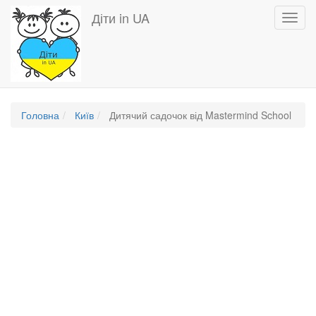
Перейти
Діти in UA
Toggl
до
navig
основного
вмісту
Головна
Київ
Дитячий садочок від Mastermind School