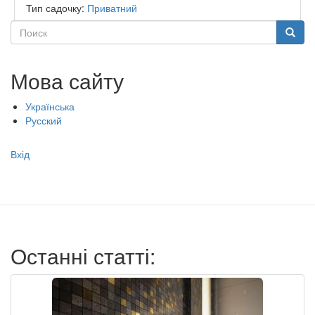
Тип садочку:
Приватний
Поиск
Поиск
Мова сайту
Українська
Русский
Меню
Вхід
учётной
записи
пользователя
Останні статті: