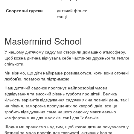
Спортивні гуртки
дитячий фітнес
танці
Mastermind School
У нашому дитячому садку ми створили домашню атмосферу,
щоб кожна дитина відчувала себе частиною дружньої та теплої
спільноти.
Ми віримо, що діти найкраще розвиваються, коли вони оточені
любов’ю, повагою та підтримкою.
Наш дитячий садочок пропонує найпрозоріші умови
відвідування та високий рівень турботи про дітей. Велика
кількість варіантів відвідування садочку як на повний день, так і
на півдня, заморозка пропущених по хворобі днів, все це
зробить відвідування саме нашого садочку максимально
комфортним як для малюків, так і для їх батьків.
Щодня ми працюємо над тим, щоб кожна дитина почувалася у
безпеці та мала простір для творчості, активних ігор та