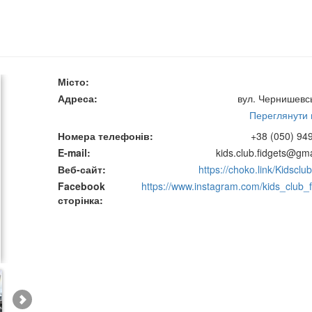
Місто
Адреса
вул. Чернишевсь
Переглянути н
Номера телефонів
+38 (050) 94
E-mail
kids.club.fidgets@gm
Веб-сайт
https://choko.link/Kidsclub
Facebook
https://www.instagram.com/kids_club_f
сторінка