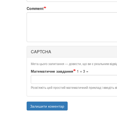
Comment
CAPTCHA
Мета цього запитання — довести, що ви є реальним відв
Математичне завдання
1 + 3 =
Розв’яжіть цей простий математичний приклад і введіть ві
Залишити коментар