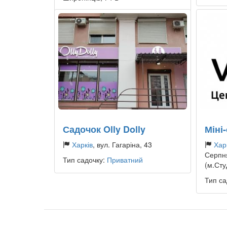
Тип садочку:
Приватний
Садочок Olly Dolly
Міні
Харків
, вул. Гагаріна, 43
Хар
Серпня
Тип садочку:
Приватний
(м.Сту
Тип са