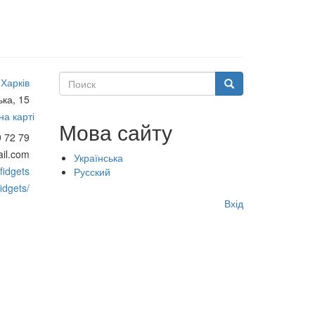
Поиск
Харків
Поиск
ка, 15
а карті
Мова сайту
9 72 79
ail.com
Українська
fidgets
Русский
idgets/
Меню
Вхід
учётной
записи
пользователя