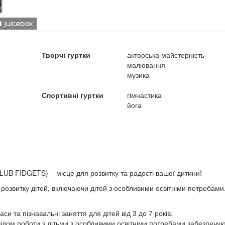
Творчі гуртки
акторська майстерність
малювання
музика
Спортивні гуртки
гімнастика
йога
CLUB FIDGETS) – місце для розвитку та радості вашої дитини!
 розвитку дітей, включаючи дітей з особливими освітніми потребами
аси та пізнавальні заняття для дітей від 3 до 7 років.
свідом роботи з дітьми з особливими освітніми потребами забезпечу