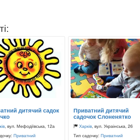
ті:
атний дитячий садок
Приватний дитячий
чко
садочок Слоненятко
ків
, вул. Мефодіївська, 12а
Харків
, вул. Украінська, 26
дочку:
Приватний
Тип садочку:
Приватний