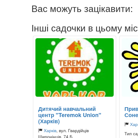
Вас можуть зацікавити:
Інші садочки в цьому міс
Дитячий навчальний
Прив
центр "Teremok Union"
Соне
(Харків)
Хар
Харків
, вул. Гвардійців
Тип са
Широнінців, 74 Б