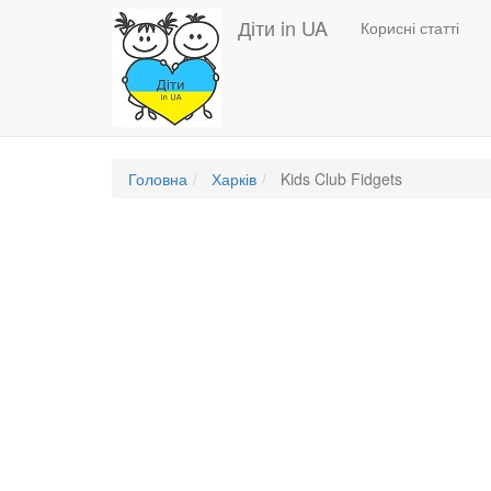
Основная
Перейти
Діти in UA
Корисні статті
до
навигация
основного
вмісту
Головна
Харків
Kids Club Fidgets