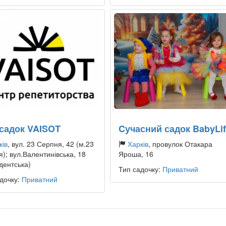
-садок VAISOT
Cучасний садок BabyLi
ків
, вул. 23 Серпня, 42 (м.23
Харків
, провулок Отакара
); вул.Валентинівська, 18
Яроша, 16
дентська)
Тип садочку:
Приватний
дочку:
Приватний