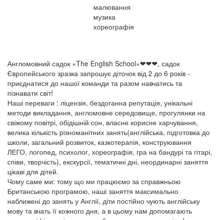
малювання
музика
хореографія
Англомовний садок «The English School»❤❤❤, садок
Європейського зразка запрошує діточок від 2 до 6 років -
приєднатися до нашої команди та разом навчатись та
пізнавати світ!
Наші переваги : ліцензія, бездоганна репутація, унікальні
методи викладання, англомовне середовище, прогулянки на
свіжому повітрі, обідішній сон, власне корисне харчування,
велика кількість різноманітних занять(англійська, підготовка до
школи, загальний розвиток, казкотерапія, конструювання
ЛЕГО, логопед, психолог, хореографія, гра на бандурі та гітарі,
співи, творчість), екскурсії, тематичні дні, неординарні заняття
цікаві для дітей.
Чому саме ми: тому що ми працюємо за справжньою
Британською програмою, наші заняття максимально
наближені до занять у Англії, діти постійно чують англійську
мову та вчать її кожного дня, а в цьому нам допомагають