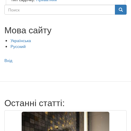
Поиск
Поиск
Мова сайту
Українська
Русский
Меню
Вхід
учётной
записи
пользователя
Останні статті: