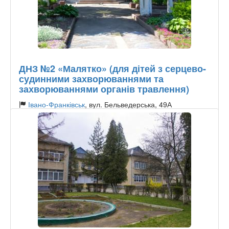
ДНЗ №2 «Малятко» (для дітей з серцево-
судинними захворюваннями та
захворюваннями органів травлення)
Івано-Франківськ
, вул. Бельведерська, 49А
Тип садочку:
Державний