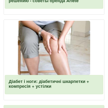
решению - советы бренда Ariete
Діабет і ноги: діабетичні шкарпетки +
компресія + устілки