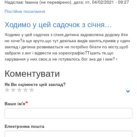
Надіслав:
Іванна (не перевірено)
, дата: пт, 04/02/2021 - 09:27
Постійне посилання
Ходимо у цей садочок з січня…
Ходимо у цей садочок з січня,дитина задоволена додому йти
не хоче?а ще круто,що тут декілька видів занять,привів у один
заклад і дитина розвивається не потрібно бігати по місту,щоб
забрати з анг і відвести на хореографію?Тішить те,що
харування у них своє,а не готувалось бог зна де і ким?‍♀️
Коментувати
Як Ви оцінюєте цей заклад?
Ваше ім'я
Електронна пошта