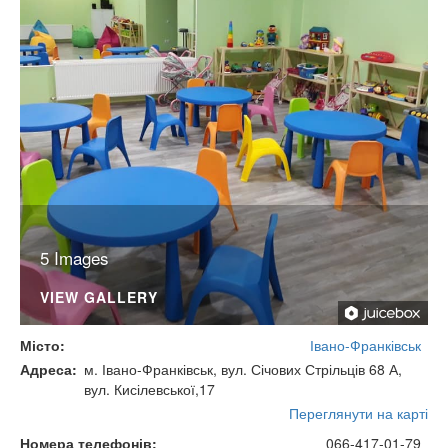
5 Images
VIEW GALLERY
Місто
Івано-Франківськ
Адреса
м. Івано-Франківськ, вул. Січових Стрільців 68 А,
вул. Кисілевської,17
Переглянути на карті
Номера телефонів
066-417-01-79