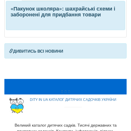
«Пакунок школяра»: шахрайські схеми і
заборонені для придбання товари
ДИВИТИСЬ ВСІ НОВИНИ
DITY IN UA КАТАЛОГ ДИТЯЧИХ САДОЧКІВ УКРАЇНИ
Великий каталог дитячих садків. Тисячі державних та
приватних садочків. Контакти, інформація, відгуки.