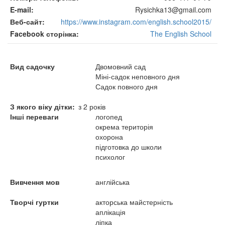
E-mail
Rysichka13@gmail.com
Веб-сайт
https://www.instagram.com/english.school2015/
Facebook сторінка
The English School
Вид садочку
Двомовний сад
Міні-садок неповного дня
Садок повного дня
З якого віку дітки
з 2 років
Інші переваги
логопед
окрема територія
охорона
підготовка до школи
психолог
Вивчення мов
англійська
Творчі гуртки
акторська майстерність
аплікація
ліпка