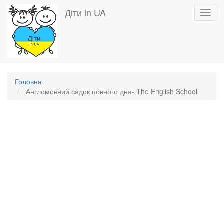
Перейти
Діти in UA
Toggl
до
navig
основного
вмісту
Головна
Англомовний садок повного дня- The English School