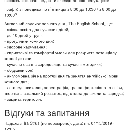
високваліфіковані педагоги з бездоганною репутацією!
Графік: з понеділка по п`ятницю з 8:00 до 13:30 / з 8:00 до
18:00?
Англовний садочок повного дня ,,The English School,, це:
- якiсна освіта для сучасних дітей;
- до 10 дітей у групі;
- прогулянки кожного дня;
- здорове харчування;
- сприятливі та комфортні умови для розкриття потенціалу
кожної дитини;
- сучасне освітнє середовище та сучасні методики;
- обідішній сон;
- англомовна річ на протязі дня та заняття англійської мови
кожного дня;
- логопед, психолог, хореографія, гра на фортепіано та співи,
творчість, загальний розвиток, підготовка до школи та зарядка;
- закрита територія.
Відгуки та запитання
Надіслав:
Ira Strus (не перевірено)
, дата: пн, 04/15/2019 -
12:05