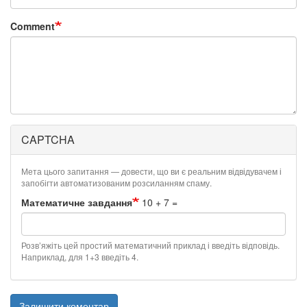
Comment
CAPTCHA
Мета цього запитання — довести, що ви є реальним відвідувачем і
запобігти автоматизованим розсиланням спаму.
Математичне завдання
10 + 7 =
Розв’яжіть цей простий математичний приклад і введіть відповідь.
Наприклад, для 1+3 введіть 4.
Залишити коментар