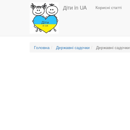
Основная
Перейти
Діти in UA
Корисні статті
до
навигация
основного
вмісту
Головна
Державні садочки
Державні садочки