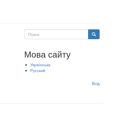
Поиск
Поиск
Мова сайту
Українська
Русский
Меню
Вхід
учётной
записи
пользователя