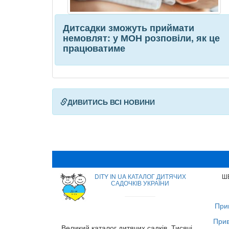
Дитсадки зможуть приймати
немовлят: у МОН розповіли, як це
працюватиме
ДИВИТИСЬ ВСІ НОВИНИ
DITY IN UA КАТАЛОГ ДИТЯЧИХ
Ш
САДОЧКІВ УКРАЇНИ
Прив
Прив
Великий каталог дитячих садків. Тисячі