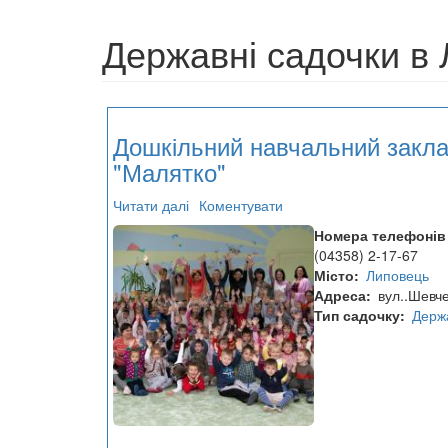
Державні садочки в
Дошкільний навчальний закл
"Малятко"
Читати далі
про
Коментувати
Дошкільний
Номера телефонів
навчальний
(04358) 2-17-67
заклад
Місто
Липовець
№2
Адреса
вул..Шевче
"Малятко"
Тип садочку
Держ