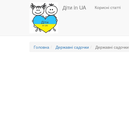
Основная
Перейти
Діти in UA
Корисні статті
до
навигация
основного
вмісту
Головна
Державні садочки
Державні садочки