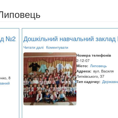
 Липовець
ад №2
Дошкільний навчальний заклад
Читати далі
про
Коментувати
Дошкільний
Номера телефонів
навчальний
2-12-07
заклад
Місто
Липовець
№1
Адреса
вул. Василя
Липківського, 37
нко, 8
Тип садочку
Державн
авний