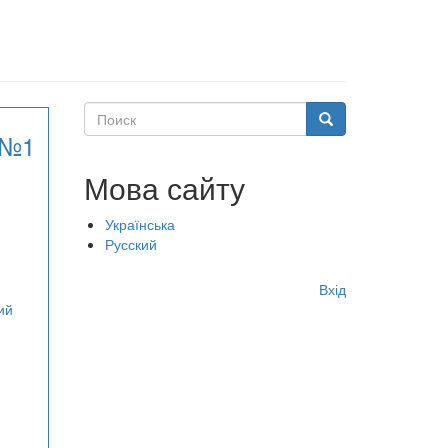
Поиск
Поиск
 №1
Мова сайту
Українська
Русский
Меню
Вхід
учётной
ий
записи
пользователя