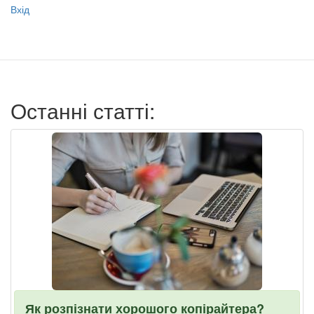
Меню
Вхід
учётной
записи
пользователя
Останні статті:
Як розпізнати хорошого копірайтера?