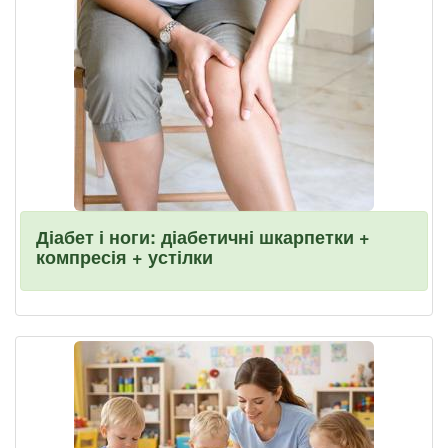
Діабет і ноги: діабетичні шкарпетки +
компресія + устілки