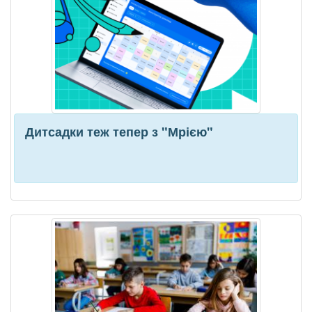
Дитсадки теж тепер з "Мрією"