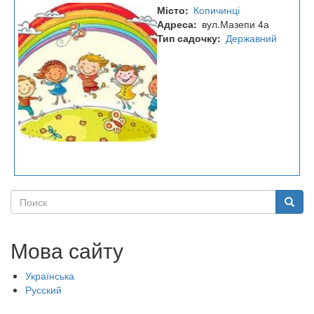
Дошкільний
Місто
Копичинці
навчальний
Адреса
вул.Мазепи 4а
заклад
Тип садочку
Державний
(ясла-
садок)
"Барвінок"
Поиск
Поиск
Мова сайту
Українська
Русский