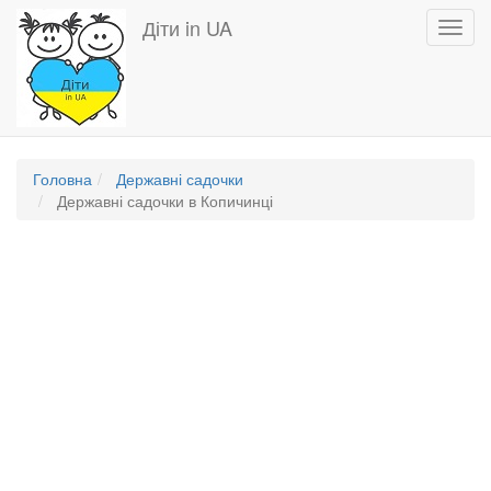
Перейти
Діти in UA
Toggl
до
navig
основного
вмісту
Головна
Державні садочки
Державні садочки в Копичинці