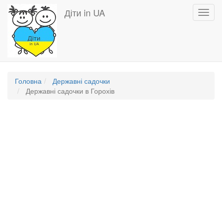
Перейти
Діти in UA
Toggl
до
navig
основного
вмісту
Головна
Державні садочки
Державні садочки в Горохів