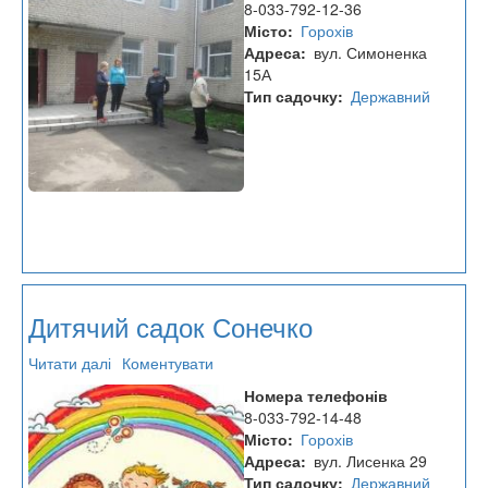
8-033-792-12-36
Казка
Місто
Горохів
Адреса
вул. Симоненка
15А
Тип садочку
Державний
Дитячий садок Сонечко
Читати далі
про
Коментувати
Дитячий
Номера телефонів
садок
8-033-792-14-48
Сонечко
Місто
Горохів
Адреса
вул. Лисенка 29
Тип садочку
Державний