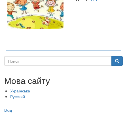
Поиск
Поиск
Мова сайту
Українська
Русский
Меню
Вхід
учётной