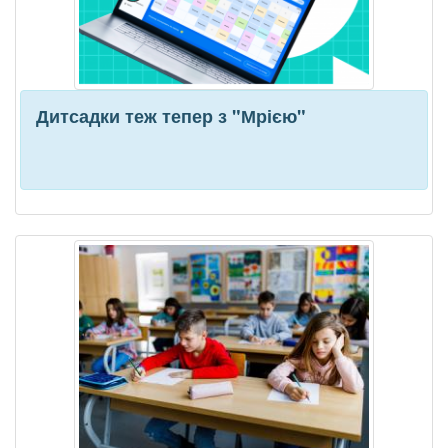
Дитсадки теж тепер з "Мрією"