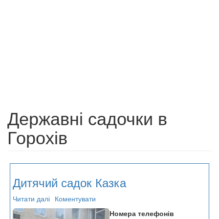
Державні садочки в
Горохів
Дитячий садок Казка
Читати далі
про
Коментувати
Дитячий
Номера телефонів
садок