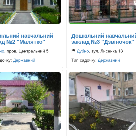
ільний навчальний
Дошкільний навчальни
ад №2 "Малятко"
заклад №3 "Дзвіночок"
но
, пров. Центральний 5
Дубно
, вул. Лисенка 13
дочку:
Державний
Тип садочку:
Державний