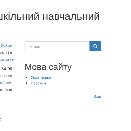
шкільний навчальний
Поиск
Дубно
Поиск
ка 11А
а карті
Мова сайту
-64-09
il.com
Українська
om/shds
Русский
анівна
Меню
Вхід
учётной
записи
х
пользователя