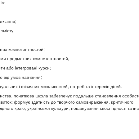
ів:
навчання;
 змісту;
них компетентностей;
чнями предметних компетентностей;
ти або інтегровані курси;
о від умов навчання;
туальних і фізичних можливостей, потреб та інтересів дітей.
инства, початкова школа забезпечує подальше становлення особист
озвиток; формує здатність до творчого самовираження, критичного
дного краю, української культури, пошанування своєї гідності та ін