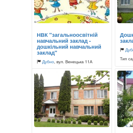
НВК "загальноосвітній
Дошк
навчальний заклад -
закл
дошкільний навчальний
Дуб
заклад"
Тип са
Дубно
, вул. Венецька 11А
Тип садочку:
Державний