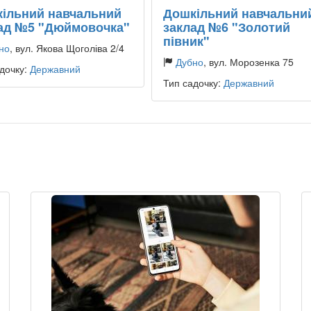
ільний навчальний
Дошкільний навчальни
ад №5 "Дюймовочка"
заклад №6 "Золотий
півник"
но
, вул. Якова Щоголіва 2/4
Дубно
, вул. Морозенка 75
дочку:
Державний
Тип садочку:
Державний