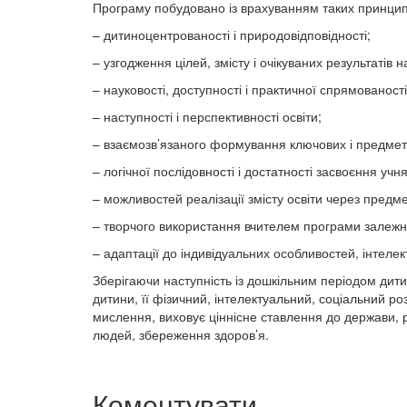
Програму побудовано із врахуванням таких принцип
– дитиноцентрованості і природовідповідності;
– узгодження цілей, змісту і очікуваних результатів 
– науковості, доступності і практичної спрямованості
– наступності і перспективності освіти;
– взаємозв’язаного формування ключових і предмет
– логічної послідовності і достатності засвоєння у
– можливостей реалізації змісту освіти через предме
– творчого використання вчителем програми залежн
– адаптації до індивідуальних особливостей, інтелек
Зберігаючи наступність із дошкільним періодом дит
дитини, її фізичний, інтелектуальний, соціальний р
мислення, виховує ціннісне ставлення до держави, рі
людей, збереження здоров’я.
Коментувати