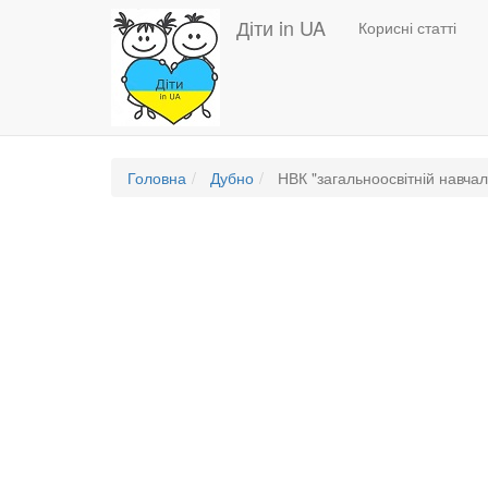
Основная
Перейти
Діти in UA
Корисні статті
до
навигация
основного
вмісту
Головна
Дубно
НВК "загальноосвітній навчал