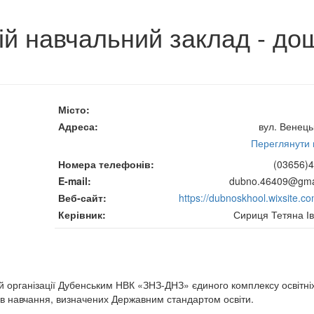
ій навчальний заклад - до
Місто
Адреса
вул. Венець
Переглянути н
Номера телефонів
(03656)4
E-mail
dubno.46409@gma
Веб-сайт
https://dubnoskhool.wixsite.c
Керівник
Сириця Тетяна Ів
 організації Дубенським НВК «ЗНЗ-ДНЗ» єдиного комплексу освітні
ів навчання, визначених Державним стандартом освіти.