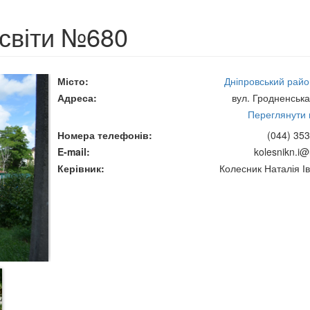
освіти №680
Місто
Дніпровський район
Адреса
вул. Гродненська
Переглянути н
Номера телефонів
(044) 353
E-mail
kolesnikn.i@
Керівник
Колесник Наталія Ів