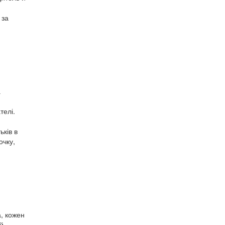
 за
а
телі.
ьків в
очку,
а, кожен
й.