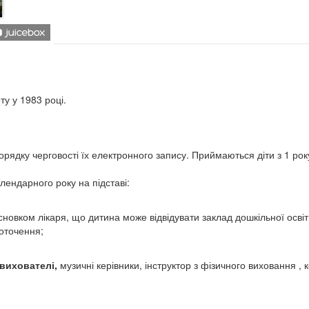
у у 1983 році.
орядку черговості їх електронного запису. Приймаються діти з 1 року
лендарного року на підставі:
сновком лікаря, що дитина може відвідувати заклад дошкільної освіт
 оточення;
 вихователі,
музичні керівники, інструктор з фізичного виховання , 