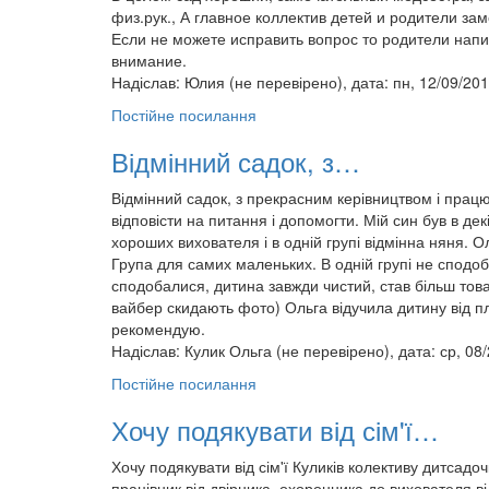
физ.рук., А главное коллектив детей и родители за
Если не можете исправить вопрос то родители нап
внимание.
Надіслав:
Юлия (не перевірено)
, дата: пн, 12/09/201
Постійне посилання
Відмінний садок, з…
Відмінний садок, з прекрасним керівництвом і пра
відповісти на питання і допомогти. Мій син був в де
хороших вихователя і в одній групі відмінна няня. О
Група для самих маленьких. В одній групі не сподоба
сподобалися, дитина завжди чистий, став більш това
вайбер скидають фото) Ольга відучила дитину від пл
рекомендую.
Надіслав:
Кулик Ольга (не перевірено)
, дата: ср, 08
Постійне посилання
Хочу подякувати від сім'ї…
Хочу подякувати від сім'ї Куликів колективу дитсадо
працівник від двірника, охоронника до вихователя ві