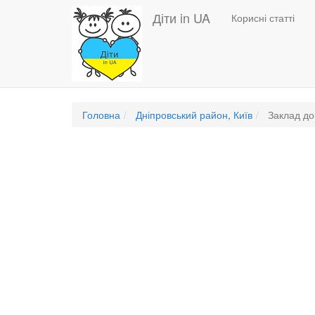
Основная
Перейти
Діти in UA
Корисні статті
до
навигация
основного
вмісту
Головна
Дніпровський район, Київ
Заклад до