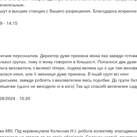
мечательные.
ишут в высшие станции с Вашего разрешения. Благодарна искренне
9 - 14:15
цюючим персоналом. Директор дуже приємна жінка яка завжди готов
кількох групах, тому я можу говорити в більшості. Попалося два дуже
льга-вихователь з великої літери, подяка велика що є ще такі вихова
лася няня, але її змінниця дуже приємна. В іншій групі всі няні
риським, завжди роблять з вихователем якісь поробки. До групи бат
яшечки (цього не виходило ні в кого) Так що спасибі величезне сад
/28/2024 - 10:20
чка 680. Під керівництвом Колесник Н.І. робота колективу злагоджен
дповідально ставиться до своїх обов'язків. Садочок чистий, привітни