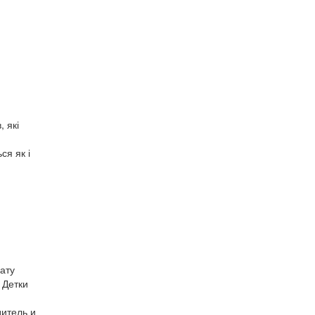
 які
ся як і
ату
 Детки
дитель и