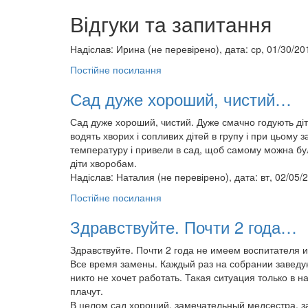
Відгуки та запитання
Надіслав:
Ирина (не перевірено)
, дата: ср, 01/30/20
Постійне посилання
Сад дуже хороший, чистий…
Сад дуже хороший, чистий. Дуже смачно годують діте
водять хворих і сопливих дітей в групу і при цьому 
температуру і привели в сад, щоб самому можна було
діти хворобам.
Надіслав:
Наталия (не перевірено)
, дата: вт, 02/05/
Постійне посилання
Здравствуйте. Почти 2 года…
Здравствуйте. Почти 2 года не имеем воспитателя 
Все время замены. Каждый раз на собрании заведу
никто не хочет работать. Такая ситуация только в 
плачут.
В целом сад хороший, замечательный медсестра, з