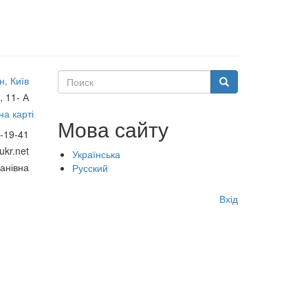
Поиск
, Київ
Поиск
, 11- А
а карті
Мова сайту
-19-41
ukr.net
Українська
анівна
Русский
Меню
Вхід
учётной
записи
пользователя