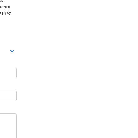
вчить
о руху