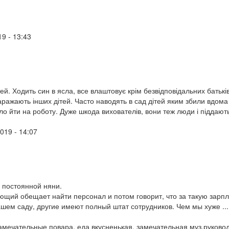
19 - 13:43
й. Ходить син в ясла, все влаштовує крім безвідповідальних батьків,
заражають інших дітей. Часто наводять в сад дітей яким збили вдома
 йти на роботу. Дуже шкода вихователів, вони теж люди і піддають
2019 - 14:07
и постоянной няни.
ющий обещает найти персонал и потом говорит, что за такую зарпл
нашем саду, другие имеют полный штат сотрудников. Чем мы хуже ...
амечательные повара, еда вкусненькая, замечательная муз.руково