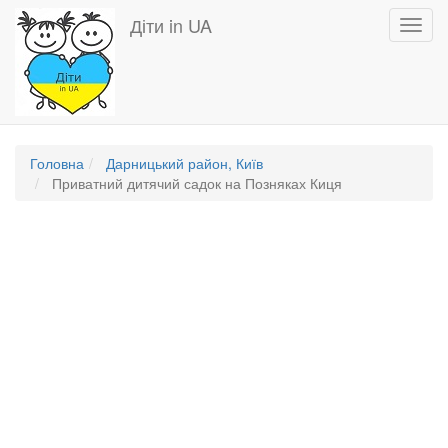
Перейти
Діти in UA
Toggl
до
navig
основного
вмісту
Головна
Дарницький район, Київ
Приватний дитячий садок на Позняках Киця