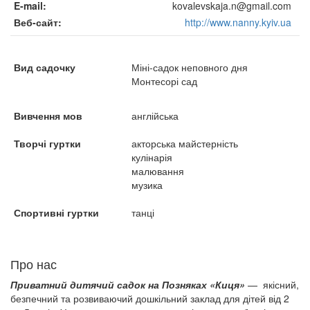
E-mail
kovalevskaja.n@gmail.com
Веб-сайт
http://www.nanny.kyiv.ua
Вид садочку
Міні-садок неповного дня
Монтесорі сад
Вивчення мов
англійська
Творчі гуртки
акторська майстерність
кулінарія
малювання
музика
Спортивні гуртки
танці
Про нас
Приватний дитячий садок на Позняках «Киця»
— якісний,
безпечний та розвиваючий дошкільний заклад для дітей від 2