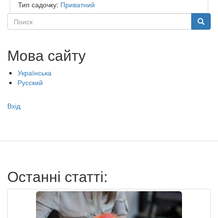
Тип садочку:
Приватний
Поиск
Поиск
Мова сайту
Українська
Русский
Меню
Вхід
учётной
записи
пользователя
Останні статті: