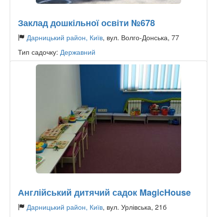
Заклад дошкільної освіти №678
Дарницький район, Київ
, вул. Волго-Донська, 77
Тип садочку:
Державний
Англійський дитячий садок MagicHouse
Дарницький район, Київ
, вул. Урлівська, 21б