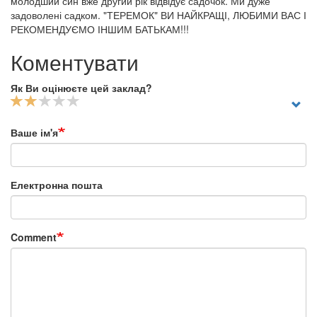
молодший син вже другий рік відвідує садочок. Ми дуже
задоволені садком. "ТЕРЕМОК" ВИ НАЙКРАЩІ, ЛЮБИМИ ВАС І
РЕКОМЕНДУЄМО ІНШИМ БАТЬКАМ!!!
Коментувати
Як Ви оцінюєте цей заклад?
Ваше ім'я
Електронна пошта
Comment