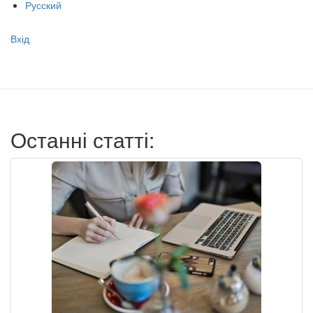
Русский
Меню
Вхід
учётной
записи
пользователя
Останні статті: