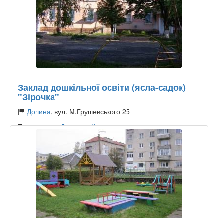
Заклад дошкільної освіти (ясла-садок)
"Зірочка"
Долина
, вул. М.Грушевського 25
Тип садочку:
Державний