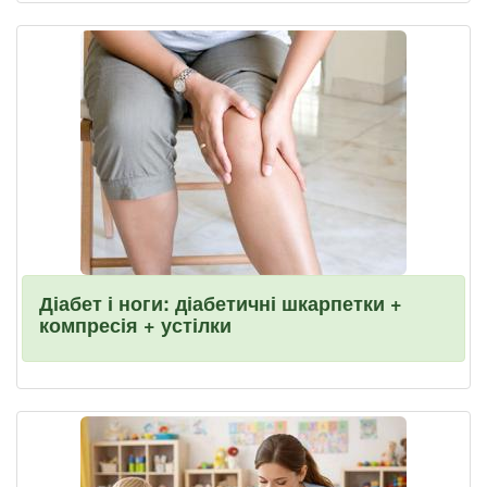
Діабет і ноги: діабетичні шкарпетки +
компресія + устілки