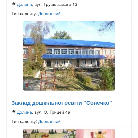
Долина
, вул. Грушевського 13
Тип садочку:
Державний
Заклад дошкільної освіти "Сонечко"
Долина
, вул. О. Грицей 4а
Тип садочку:
Державний