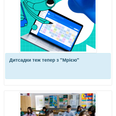
Дитсадки теж тепер з "Мрією"