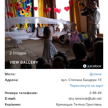
2 Images
VIEW GALLERY
Місто
Долина
Адреса
вул. Степана Бандери 10
Переглянути на карті
Номера телефонів
2-88-49
E-mail
dnz.teremok@ukr.net
Керівник
Криницька Тетяна Орестівна