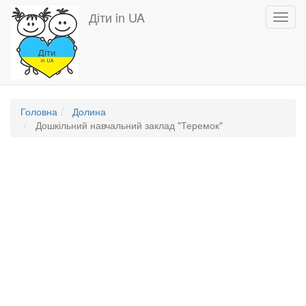
Перейти
Діти in UA
Toggl
до
navig
основного
вмісту
Головна
Долина
Дошкільний навчальний заклад "Теремок"