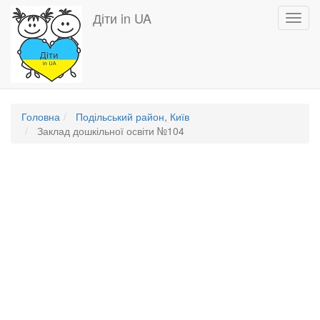
Перейти
Діти in UA
Toggl
до
navig
основного
вмісту
Головна
Подільський район, Київ
Заклад дошкільної освіти №104