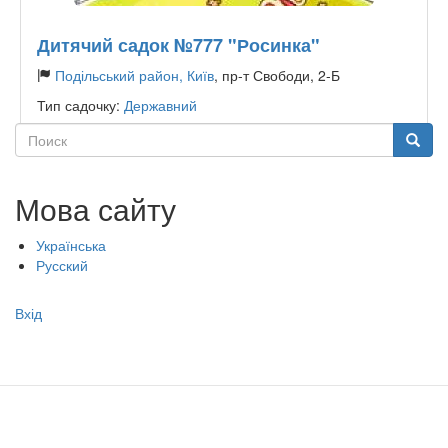
Дитячий садок №777 "Росинка"
Подільський район, Київ
, пр-т Свободи, 2-Б
Тип садочку:
Державний
Поиск
Поиск
Мова сайту
Українська
Русский
Меню
Вхід
учётной
записи
пользователя