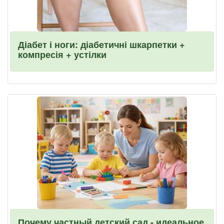
Діабет і ноги: діабетичні шкарпетки +
компресія + устілки
Почему частный детский сад - идеальное