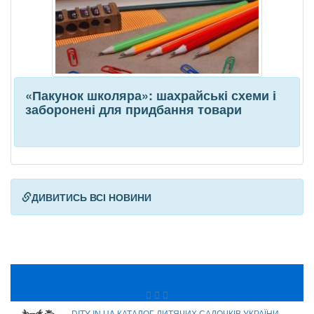
«Пакунок школяра»: шахрайські схеми і
заборонені для придбання товари
ДИВИТИСЬ ВСІ НОВИНИ
DITY IN UA КАТАЛОГ ДИТЯЧИХ САДОЧКІВ УКРАЇНИ