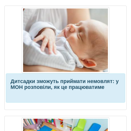
Дитсадки зможуть приймати немовлят: у
МОН розповіли, як це працюватиме