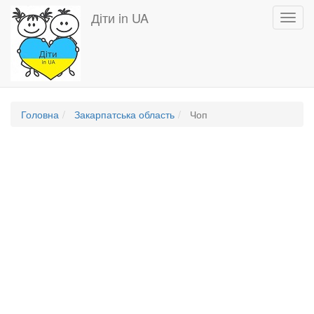
Перейти
Діти in UA
Toggl
до
navig
основного
вмісту
Головна
Закарпатська область
Чоп