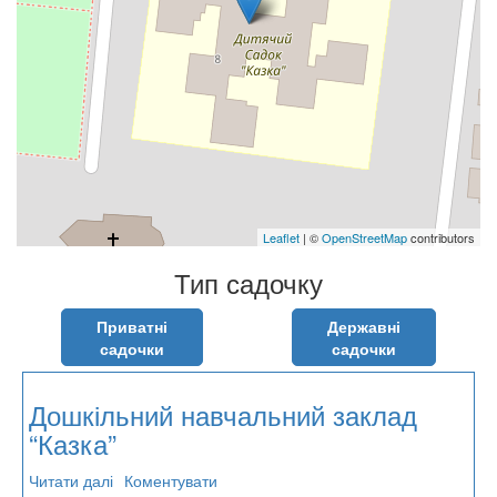
Leaflet
| ©
OpenStreetMap
contributors
Тип садочку
Приватні
Державні
садочки
садочки
Дошкільний навчальний заклад
“Казка”
Читати далі
про
Коментувати