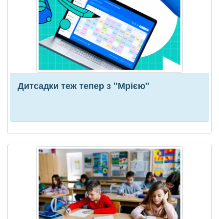
Дитсадки теж тепер з "Мрією"