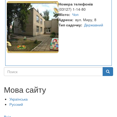
Дошкільний
Номера телефонів
навчальний
(03127) 1-14-80
заклад
Місто
Чоп
“Казка”
Адреса
вул. Миру, 8
Тип садочку
Державний
Поиск
Поиск
Мова сайту
Українська
Русский
Меню
Вхід