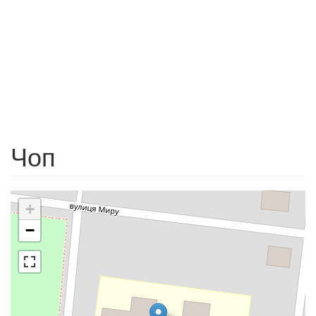
Чоп
+
−