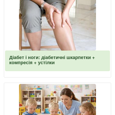
Діабет і ноги: діабетичні шкарпетки +
компресія + устілки