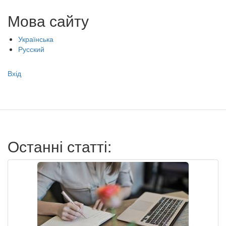
Мова сайту
Українська
Русский
Меню
Вхід
учётной
записи
пользователя
Останні статті: