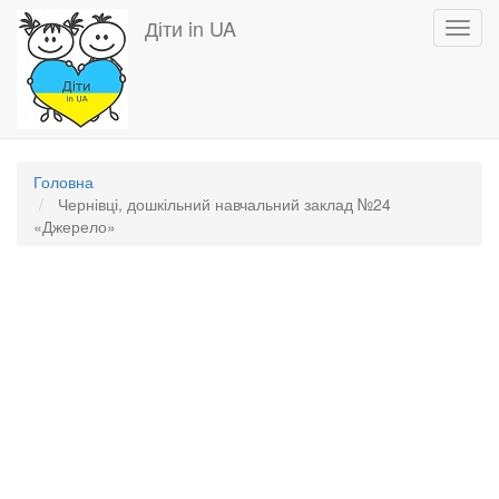
Перейти
Діти in UA
Toggl
до
navig
основного
вмісту
Головна
Чернівці, дошкільний навчальний заклад №24
«Джерело»