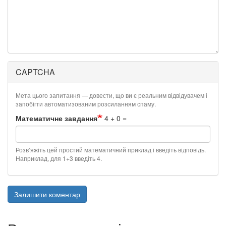
CAPTCHA
Мета цього запитання — довести, що ви є реальним відвідувачем і
запобігти автоматизованим розсиланням спаму.
Математичне завдання
4 + 0 =
Розв’яжіть цей простий математичний приклад і введіть відповідь.
Наприклад, для 1+3 введіть 4.
Залишити коментар