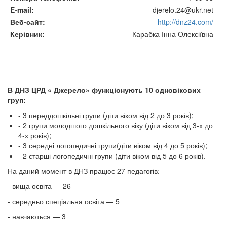
E-mail
djerelo.24@ukr.net
Веб-сайт
http://dnz24.com/
Керівник
Карабка Інна Олексіївна
В ДНЗ ЦРД « Джерело» функціонують 10 одновікових
груп:
- 3 переддошкільні групи (діти віком від 2 до 3 років);
- 2 групи молодшого дошкільного віку (діти віком від 3-х до
4-х років);
- 3 середні логопедичні групи(діти віком від 4 до 5 років);
- 2 старші логопедичні групи (діти віком від 5 до 6 років).
На даний момент в ДНЗ працює 27 педагогів:
- вища освіта — 26
- середньо спеціальна освіта — 5
- навчаються — 3