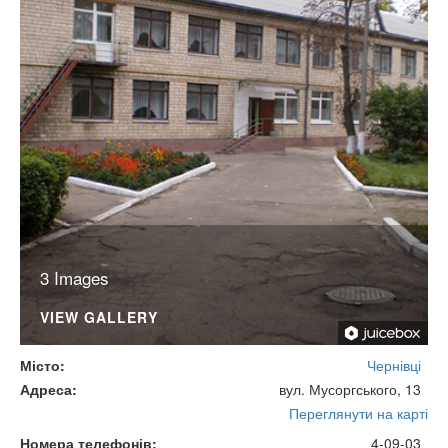
3 Images
VIEW GALLERY
Місто
Чернівці
Адреса
вул. Мусоргського, 13
Переглянути на карті
Номера телефонів
4-09-03