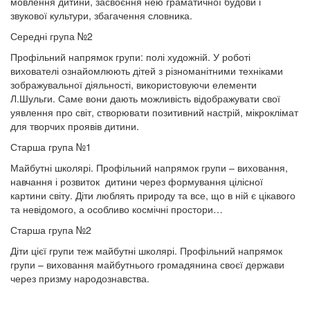
мовлення дитини, засвоєння нею граматичної будови і
звукової культури, збагачення словника.
Середні група №2
Профільний напрямок групи: полі художній. У роботі
вихователі ознайомлюють дітей з різноманітними техніками
зображувальної діяльності, використовуючи елементи
Л.Шульги. Саме вони дають можливість відображувати свої
уявлення про світ, створювати позитивний настрій, мікроклімат
для творчих проявів дитини.
Старша група №1
Майбутні школярі. Профільний напрямок групи – виховання,
навчання і розвиток дитини через формування цілісної
картини світу. Діти люблять природу та все, що в ній є цікавого
та невідомого, а особливо космічні простори…
Старша група №2
Діти цієї групи теж майбутні школярі. Профільний напрямок
групи – виховання майбутнього громадянина своєї держави
через призму народознавства.