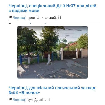
Чернівці, спеціальний ДНЗ №37 для дітей
з вадами мови
Чернівці
, пров. Шпитальний, 11
Тип садочку:
Державний
Чернівці, дошкільний навчальний заклад
№53 «Віночок»
Чернівці
, вул. Дарвіна, 11