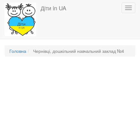
Перейти
Діти in UA
Toggl
до
navig
основного
вмісту
Головна
Чернівці, дошкільний навчальний заклад №4