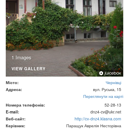
1 Images
VIEW GALLERY
Місто
Чернівці
Адреса
вул. Руська, 15
Переглянути на карті
Номера телефонів
52-28-13
E-mail
dnz4-cv@ukr.net
Веб-сайт
http://cv-dnz4.klasna.com
Керівник
Паращук Аврелія Несторівна