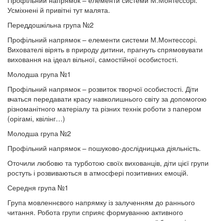
Профільний напрямок – елементи системи М.Монтессорі.
Усміхнені й привітні тут малята.
Переддошкільна група №2
Профільний напрямок – елементи системи М.Монтессорі.
Вихователі вірять в природу дитини, прагнуть спрямовувати
виховання на ідеал вільної, самостійної особистості.
Молодша група №1
Профільний напрямок – розвиток творчої особистості. Діти
вчаться передавати красу навколишнього світу за допомогою
різноманітного матеріалу та різних технік роботи з папером
(орігамі, квілінг…)
Молодша група №2
Профільний напрямок – пошуково-дослідницька діяльність.
Оточили любовю та турботою своїх вихованців, діти цієї групи
ростуть і розвиваються в атмосфері позитивних емоцій.
Середня група №1
Група мовленнєвого напрямку із залученням до раннього
читання. Робота групи сприяє формуванню активного