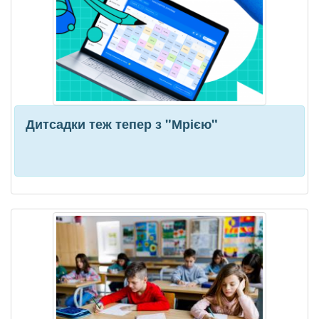
Дитсадки теж тепер з "Мрією"