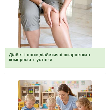
Діабет і ноги: діабетичні шкарпетки +
компресія + устілки