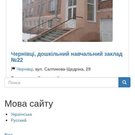
Чернівці, дошкільний навчальний заклад
№22
Чернівці
, вул. Салтикова-Щедріна, 29
Тип садочку:
Державний
Поиск
Поиск
Мова сайту
Українська
Русский
Меню
Вхід