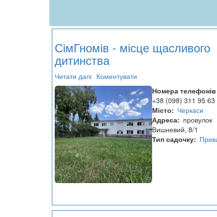
СімГномів - місце щасливого
дитинства
Читати далі
про
Коментувати
СімГномів
Номера телефонів
-
+38 (098) 311 95 63
місце
Місто
Черкаси
щасливого
Адреса
провулок
дитинства
Вишневий, 8/1
Тип садочку
Прив