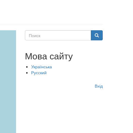
Поиск
Поиск
Мова сайту
Українська
Русский
Меню
Вхід
учётной
записи
пользователя