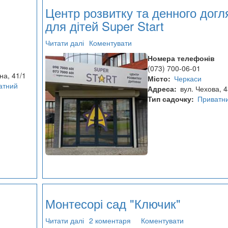
Центр розвитку та денного догл
для дітей Super Start
Читати далі
про
Коментувати
Центр
Номера телефонів
розвитку
(073) 700-06-01
та
на, 41/1
Місто
Черкаси
денного
атний
Адреса
вул. Чехова, 4
догляду
Тип садочку
Приватн
для
дітей
Super
Start
Монтесорі сад "Ключик"
Читати далі
про
2 коментаря
Коментувати