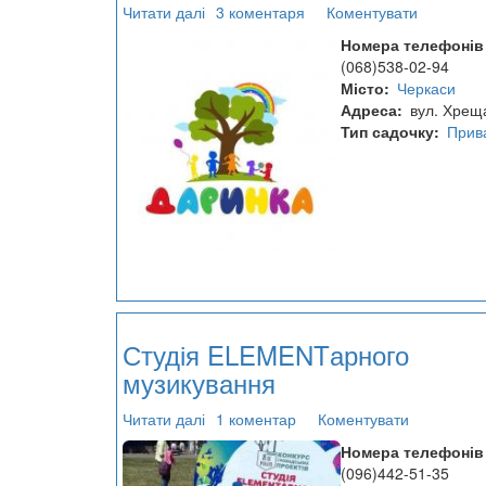
Читати далі
про
3 коментаря
Коментувати
Приватний
Номера телефонів
дитячий
(068)538-02-94
садок
Місто
Черкаси
"Даринка"
Адреса
вул. Хрещ
Тип садочку
Прив
Студія ELEMENTарного
музикування
Читати далі
про
1 коментар
Коментувати
Студія
Номера телефонів
ELEMENTарного
(096)442-51-35
музикування