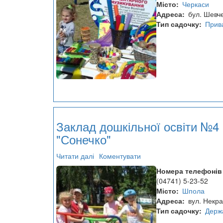
Місто
Черкаси
Адреса
бул. Шевч
Тип садочку
Прив
Заклад дошкільної освіти №4
"Сонечко"
Читати далі
про
Коментувати
Заклад
Номера телефонів
дошкільної
(04741) 5-23-52
освіти
Місто
Шпола
№4
Адреса
вул. Некр
"Сонечко"
Тип садочку
Держ