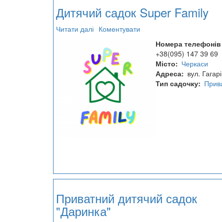
Дитячий садок Super Family
Читати далі
про
Коментувати
Дитячий
Номера телефонів
садок
+38(095) 147 39 69
Super
Місто
Черкаси
Family
Адреса
вул. Гагарі
Тип садочку
Прив
Приватний дитячий садок
"Даринка"