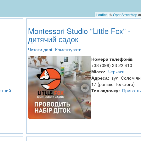
Leaflet
| ©
OpenStreetMap
co
Montessori Studio "Little Fox" -
дитячий садок
Читати далі
про
Коментувати
Montessori
Номера телефонів
Studio
+38 (098) 33 22 410
"Little
Місто
Черкаси
Fox"
Адреса
вул. Солом'ян
-
17 (раніше Толстого)
дитячий
атний
Тип садочку
Приватн
садок