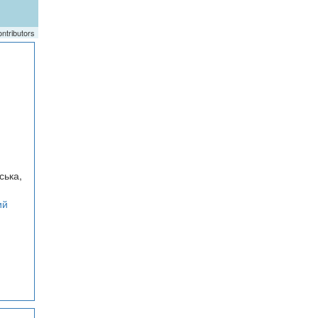
ntributors
ська,
ий