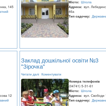
Місто
Шпола
№5
енка, 145
Адреса
вул. Лебединс
"Калинка"
атний
46а
Тип садочку
Державн
Заклад дошкільної освіти №3
"Зірочка"
Читати далі
про
Коментувати
Заклад
Номера телефонів
дошкільної
(04741) 5-31-61
освіти
Місто
Шпола
№3
асова 12
Адреса
вул. Свободи 
"Зірочка"
авний
Тип садочку
Державн