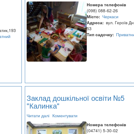
Монтесорі
Номера телефонів
сад
(098) 088-62-26
"Ключик"
Місто
Черкаси
Адреса
вул. Героїв Дн
53
атик,193
Тип садочку
Приватн
атний
Заклад дошкільної освіти №5
"Калинка"
Читати далі
про
Коментувати
Заклад
Номера телефонів
дошкільної
(04741) 5-30-02
освіти