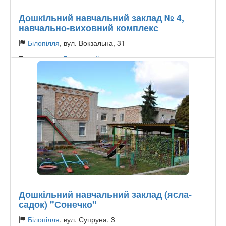
Дошкільний навчальний заклад № 4,
навчально-виховний комплекс
Білопілля
, вул. Вокзальна, 31
Тип садочку:
Державний
Дошкільний навчальний заклад (ясла-
садок) "Сонечко"
Білопілля
, вул. Супруна, 3