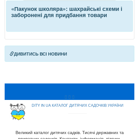
«Пакунок школяра»: шахрайські схеми і
заборонені для придбання товари
ДИВИТИСЬ ВСІ НОВИНИ
DITY IN UA КАТАЛОГ ДИТЯЧИХ САДОЧКІВ УКРАЇНИ
Великий каталог дитячих садків. Тисячі державних та
приватних садочків. Контакти, інформація, відгуки.