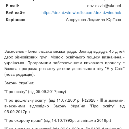
E-mail
dnz-dzvin@ukr.net
Веб-сайт
https://dnz-dzvin.wixsite.com/dnz-dzvinohok
Керівник
Андрухова Людмила Юріївна
Засновник - Білопільська міська рада. Заклад відвідує 45 дітей
двох різновікових груп. Мовою освітнього поцесу визначена -
українська. Програмним забезпеченням виховного процесу є
Базова програма розвитку дитини дошкільного віку "Я у Світі"
(нова редакція).
Закони України:
"Про освіту" (від 05.09.2017року)
"Про дошкільну освіту" (від 11.07.2001р. №2628 - III зі змінами,
внесеними відповідно Закону України "Про освіту" від
05.09.2017р.)
"Про охорону праці" (від 14.10.1992р. зі змінами 2018р.)
"Про охорону дитинства" (від 26.04.2001р. № 2402 зі змінами)