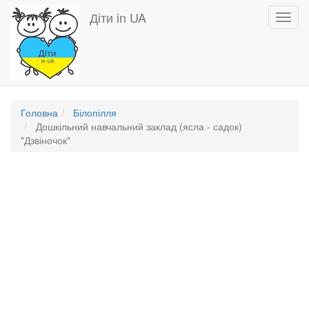
Перейти
Діти in UA
Toggl
до
navig
основного
вмісту
Головна
Білопілля
Дошкільний навчальний заклад (ясла - садок)
"Дзвіночок"