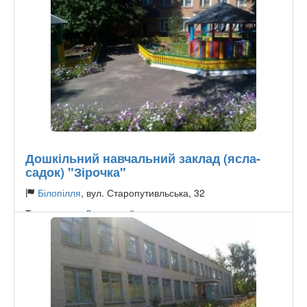
Дошкільний навчальний заклад (ясла-
садок) "Зірочка"
Білопілля
, вул. Старопутивльська, 32
Тип садочку:
Державний