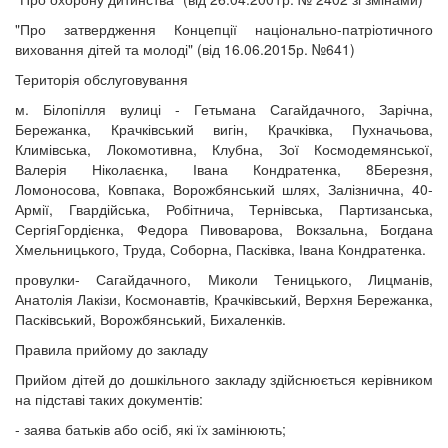
"Про затвердження Концепції національно-патріотичного
виховання дітей та молоді" (від 16.06.2015р. №641)
Територія обслуговування
м. Білопілля вулиці - Гетьмана Сагайдачного, Зарічна,
Бережанка, Крачківський вигін, Крачківка, Пухначьова,
Климівська, Локомотивна, Клубна, Зої Космодемянської,
Валерія Ніколаєнка, Івана Кондратенка, 8Березня,
Ломоносова, Ковпака, Ворожбянський шлях, Залізнична, 40-
Армії, Гвардійська, Робітнича, Тернівська, Партизанська,
СергіяГордієнка, Федора Пивоварова, Вокзальна, Богдана
Хмельницького, Труда, Соборна, Пасківка, Івана Кондратенка.
провулки- Сагайдачного, Миколи Теницького, Лицманів,
Анатолія Лакізи, Космонавтів, Крачківський, Верхня Бережанка,
Пасківський, Ворожбянський, Бихаленків.
Правила прийому до закладу
Прийом дітей до дошкільного закладу здійснюється керівником
на підставі таких документів:
- заява батьків або осіб, які їх замінюють;