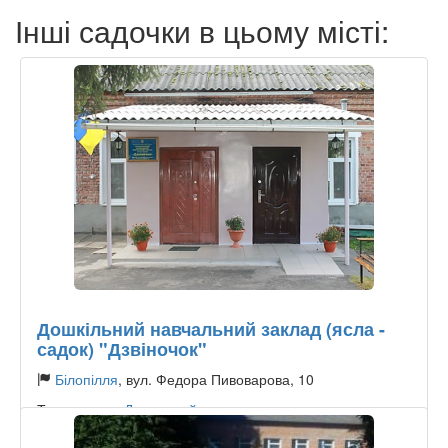
Інші садочки в цьому місті:
Дошкільний навчальний заклад (ясла -
садок) "Дзвіночок"
Білопілля
, вул. Федора Пивоварова, 10
Тип садочку:
Державний