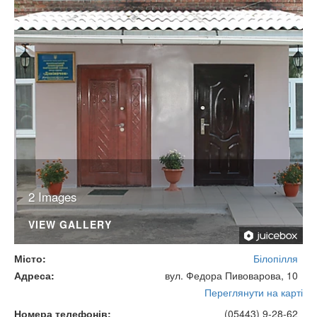
2 Images
VIEW GALLERY
Місто
Білопілля
Адреса
вул. Федора Пивоварова, 10
Переглянути на карті
Номера телефонів
(05443) 9-28-62