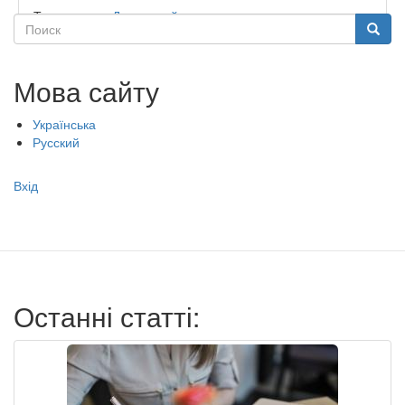
Тип садочку:
Державний
Поиск
Поиск
Мова сайту
Українська
Русский
Меню
Вхід
учётной
записи
пользователя
Останні статті: