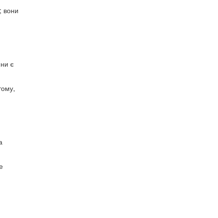
; вони
ини є
тому,
а
е