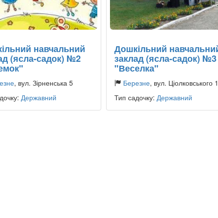
ільний навчальний
Дошкільний навчальни
ад (ясла-садок) №2
заклад (ясла-садок) №3
емок"
"Веселка"
езне
, вул. Зірненська 5
Березне
, вул. Ціолковського 
дочку:
Державний
Тип садочку:
Державний