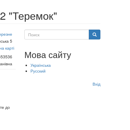
2 "Теремок"
Поиск
ерезне
Поиск
нська 5
а карті
Мова сайту
353536
ванівна
Українська
Русский
Меню
Вхід
учётной
записи
пользователя
йте до