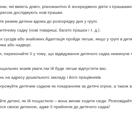
ки, які вміють довго, різноманітно й зосереджено діяти з іграшками
ересом досліджують нові іграшки.
зьте режим дитини вдома до розпорядку дня у групі.
итячому садку (нові товариші, багато іграшок і т. д.).
их сусідів або знайомих.Адаптація пройде легше, якщо у групі в дит
ома або надворі.
и, переконайте її у тому, що відвідування дитячого садка неминуче 
щальних знаків уваги,так їй буде легше відпустити вас.
ь на адресу дошкільного закладу і його працівників.
грожуйте дитячим садком як покаранням за дитячі огріхи, а також з
йте дитині, як їй пощастило – вона зможе ходити сюди. Розповідайт
еся своєю дитиною, адже її прийняли до дитячого садка!