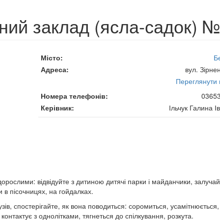
ний заклад (ясла-садок) №
Місто
Б
Адреса
вул. Зірне
Переглянути н
Номера телефонів
0365
Керівник
Ільчук Галина І
 дорослими: відвідуйте з дитиною дитячі парки і майданчики, залуча
и в пісочницях, на гойдалках.
узів, спостерігайте, як вона поводиться: соромиться, усамітнюється,
 контактує з однолітками, тягнеться до спілкування, розкута.