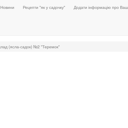
Новини
Рецепти "як у садочку"
Додати інформацію про Ваш
лад (ясла-садок) №2 "Теремок"