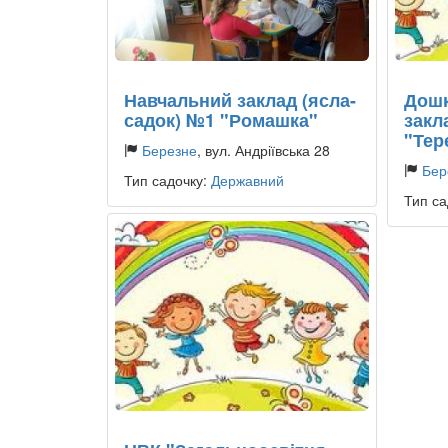
Навчальний заклад (ясла-
Дошк
садок) №1 "Ромашка"
закл
"Тер
Березне
, вул. Андріївська 28
Бер
Тип садочку:
Державний
Тип са