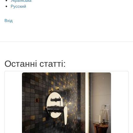
Українська
Русский
Меню
Вхід
учётной
записи
пользователя
Останні статті: