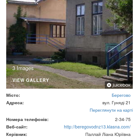
3 Images
VIEW GALLERY
Місто
Берегово
Адреса
вул. Гуняді 21
Переглянути на карті
Номера телефонів
2-34-75
Веб-сайт
http://beregovodnz13.klasna.com/
Керівник
Паллай Ліана Юріївна