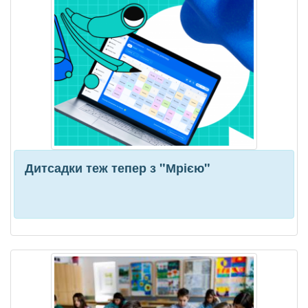
Дитсадки теж тепер з "Мрією"