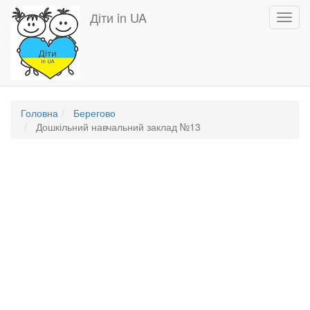
Перейти
Діти in UA
Toggl
до
navig
основного
вмісту
Головна
Берегово
Дошкільний навчальний заклад №13