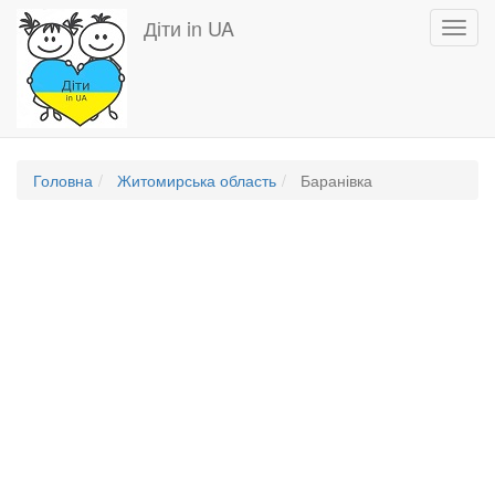
Перейти
Діти in UA
Toggl
до
navig
основного
вмісту
Головна
Житомирська область
Баранівка