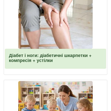
Діабет і ноги: діабетичні шкарпетки +
компресія + устілки