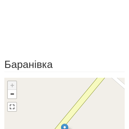
Баранівка
+
−