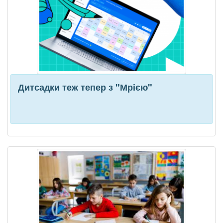
Дитсадки теж тепер з "Мрією"