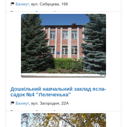
Бахмут
, вул. Сибірцева, 166
Тип садочку:
Державний
Дошкільний навчальний заклад ясла-
садок №4 "Лелеченька"
Бахмут
, вул. Загородня, 22А
Тип садочку:
Державний