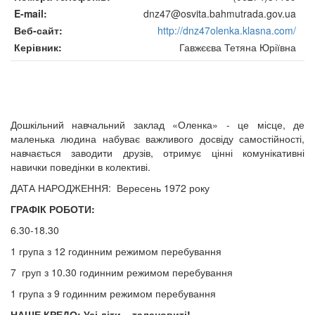
E-mail
dnz47@osvita.bahmutrada.gov.ua
Веб-сайт
http://dnz47olenka.klasna.com/
Керівник
Гавжєєва Тетяна Юріївна
Дошкільний навчальний заклад «Оленка» - це місце, де
маленька людина набуває важливого досвіду самостійності,
навчається заводити друзів, отримує цінні комунікативні
навички поведінки в колективі.
ДАТА НАРОДЖЕННЯ: Вересень 1972 року
ГРАФІК РОБОТИ:
6.30-18.30
1 група з 12 годинним режимом перебування
7 груп з 10.30 годинним режимом перебування
1 група з 9 годинним режимом перебування
НАШЕ КРЕДО: Усі діти – талановиті!