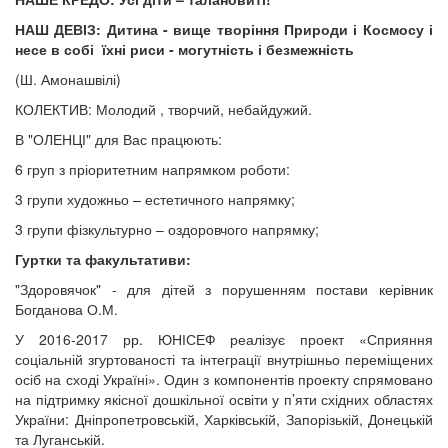
НАШ ДЕВІЗ: Дитина - вище творіння Природи і Космосу і
несе в собі їхні риси - могутність і безмежність
(Ш. Амонашвілі)
КОЛЕКТИВ: Молодий , творчий, небайдужий.
В "ОЛЕНЦІ" для Вас працюють:
6 груп з пріоритетним напрямком роботи:
3 групи художньо – естетичного напрямку;
3 групи фізкультурно – оздоровчого напрямку;
Гуртки та факультативи:
"Здоровячок" - для дітей з порушенням постави керівник
Богданова О.М.
У 2016-2017 рр. ЮНІСЕФ реалізує проект «Сприяння
соціальній згуртованості та інтеграції внутрішньо переміщених
осіб на сході Україні». Один з компонентів проекту спрямовано
на підтримку якісної дошкільної освіти у п’яти східних областях
України: Дніпропетровській, Харківській, Запорізькій, Донецькій
та Луганській.