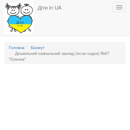
Перейти
Діти in UA
Toggl
до
navig
основного
вмісту
Головна
Бахмут
Дошкільний навчальний заклад (ясла-садок) №47
"Оленка"