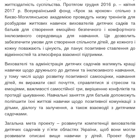
життєздатність суспільства. Протягом грудня 2016 р. – квітня
2017 р. Всеукраїнський фонд «Крок за кроком» спільно з
Києво-Могилянською академією проведуть низку тренінгів для
розбудови життєвих навичок вихователів дитячих садків та
батьків для створення емоційно безпечного і комфортного
інклюзивного середовища для навчання. Це дозволить
забезпечити умови для створення спільноти дітей, де кожного і
кожну поважають і цінують, де панує позитивне ставлення до
відмінностей та атмосфера взаємної підтримки.
Вихователі та адміністрація дитячих садочків матимуть кращі
навички щодо дружнього до дитини та інклюзивного навчання,
у тому числі щодо розвитку позитивної самооцінки, навчання
дітей, як виражати свої почуття, справлятися зі стресом та
емоціями, важливості самостійної гри, вирішенню конфліктів та
протидії цькуванню. Навчальні заняття для батьків допоможуть
поліпшити їхні життєві навички щодо позитивної комунікації з
дітьми, діалогу та залучення, а також взаємодії з дитячими
садочками.
Загальна мета проекту – розвинути компетенції вихователів
дитячих садочків у п’яти областях України, щоб вони могли
розвивати описані вище навички у дітей. Проект буде