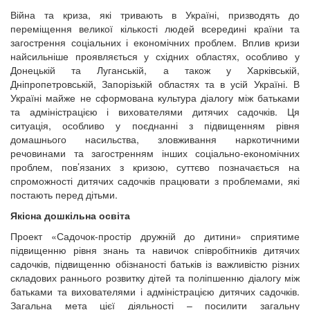
Війна та криза, які тривають в Україні, призводять до
переміщення великої кількості людей всередині країни та
загострення соціальних і економічних проблем. Вплив кризи
найсильніше проявляється у східних областях, особливо у
Донецькій та Луганській, а також у Харківській,
Дніпропетровській, Запорізькій областях та в усій Україні. В
Україні майже не сформована культура діалогу між батьками
та адміністрацією і вихователями дитячих садочків. Ця
ситуація, особливо у поєднанні з підвищенням рівня
домашнього насильства, зловживання наркотичними
речовинами та загостренням інших соціально-економічних
проблем, пов’язаних з кризою, суттєво позначається на
спроможності дитячих садочків працювати з проблемами, які
постають перед дітьми.
Якісна дошкільна освіта
Проект «Садочок-простір дружній до дитини» сприятиме
підвищенню рівня знань та навичок співробітників дитячих
садочків, підвищенню обізнаності батьків із важливістю різних
складових раннього розвитку дітей та поліпшенню діалогу між
батьками та вихователями і адміністрацією дитячих садочків.
Загальна мета цієї діяльності – посилити загальну