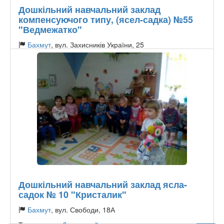
Дошкільний навчальний заклад
компенсуючого типу, (ясел-садка) №55
"Ведмежатко"
Бахмут
, вул. Захисників України, 25
Тип садочку:
Державний
Дошкільний навчальний заклад ясла-
садок № 10 "Кристалик"
Бахмут
, вул. Свободи, 18А