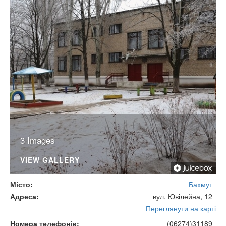
3 Images
VIEW GALLERY
Місто
Бахмут
Адреса
вул. Ювілейна, 12
Переглянути на карті
Номера телефонів
(06274)31189