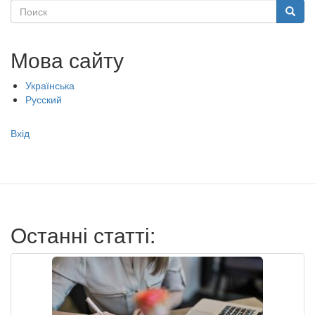
Тип садочку:
Державний
Поиск
Поиск
Мова сайту
Українська
Русский
Меню
Вхід
учётной
записи
пользователя
Останні статті: