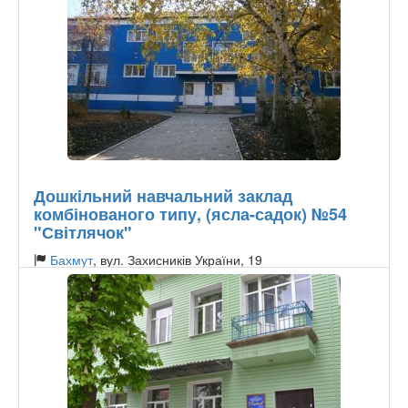
Дошкільний навчальний заклад
комбінованого типу, (ясла-садок) №54
"Світлячок"
Бахмут
, вул. Захисників України, 19
Тип садочку:
Державний